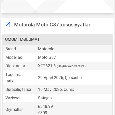
Motorola Moto G87 xüsusiyyətləri
ÜMUMI MƏLUMAT
Brend
Motorola
Model adı
Moto G87
Digər adlar
XT2621-6
(Beynəlxalq versiya)
Təqdimat
29 Aprel 2026, Çərşənbə
tarixi
Buraxılış tarixi
15 May 2026, Cümə
Vəziyyət
Satışda
£348.99
Qiymətlər
€309