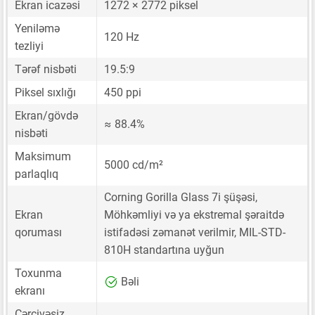
Ekran icazəsi
1272 × 2772 piksel
Yeniləmə
120 Hz
tezliyi
Tərəf nisbəti
19.5:9
Piksel sıxlığı
450 ppi
Ekran/gövdə
≈ 88.4%
nisbəti
Maksimum
5000 cd/m²
parlaqlıq
Corning Gorilla Glass 7i şüşəsi,
Ekran
Möhkəmliyi və ya ekstremal şəraitdə
qoruması
istifadəsi zəmanət verilmir, MIL-STD-
810H standartına uyğun
Toxunma
Bəli
ekranı
Çərçivəsiz