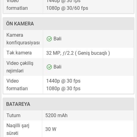
Video
1440p @ 30 fps
formatları
1080p @ 30/60 fps
ÖN KAMERA
Kamera
Bəli
konfiqurasiyası
ƒ
Tək kamera
32 MP
,
/2.2 ( Geniş bucaqlı )
Video çəkiliş
Bəli
rejimləri
Video
1440p @ 30 fps
formatları
1080p @ 30 fps
BATAREYA
Tutum
5200 mAh
Naqilli şarj
30 W
sürəti