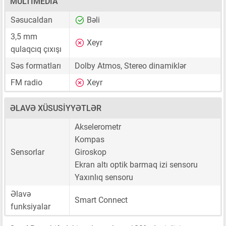
MULTIMEDIA
Səsucaldan
Bəli
3,5 mm
Xeyr
qulaqcıq çıxışı
Səs formatları
Dolby Atmos, Stereo dinamiklər
FM radio
Xeyr
ƏLAVƏ XÜSUSIYYƏTLƏR
Akselerometr
Kompas
Sensorlar
Giroskop
Ekran altı optik barmaq izi sensoru
Yaxınlıq sensoru
Əlavə
Smart Connect
funksiyalar