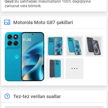
Qeyd
Bu səhifədəki məlumatların 100% dəqiqliyinə
zəmanət verə bilmirik.
Motorola Moto G87 şəkilləri
Tez-tez verilən suallar