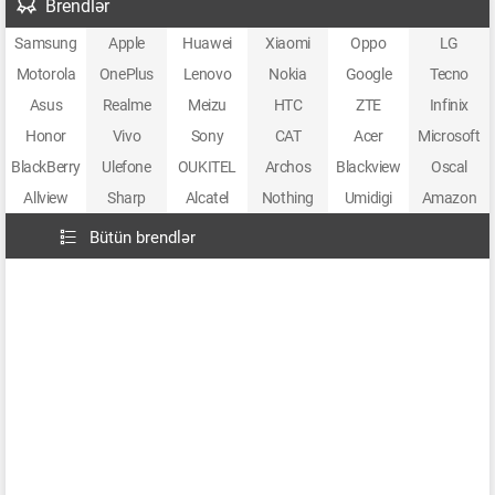
Brendlər
Samsung
Apple
Huawei
Xiaomi
Oppo
LG
Motorola
OnePlus
Lenovo
Nokia
Google
Tecno
Asus
Realme
Meizu
HTC
ZTE
Infinix
Honor
Vivo
Sony
CAT
Acer
Microsoft
BlackBerry
Ulefone
OUKITEL
Archos
Blackview
Oscal
Allview
Sharp
Alcatel
Nothing
Umidigi
Amazon
Bütün brendlər