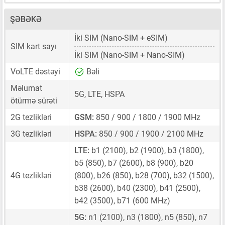
ŞƏBƏKƏ
İki SIM
(Nano-SIM + eSIM)
SIM kart sayı
İki SIM
(Nano-SIM + Nano-SIM)
VoLTE dəstəyi
Bəli
Məlumat
5G, LTE, HSPA
ötürmə sürəti
2G tezlikləri
GSM:
850 / 900 / 1800 / 1900 MHz
3G tezlikləri
HSPA:
850 / 900 / 1900 / 2100 MHz
LTE:
b1 (2100), b2 (1900), b3 (1800),
b5 (850), b7 (2600), b8 (900), b20
4G tezlikləri
(800), b26 (850), b28 (700), b32 (1500),
b38 (2600), b40 (2300), b41 (2500),
b42 (3500), b71 (600 MHz)
5G:
n1 (2100), n3 (1800), n5 (850), n7