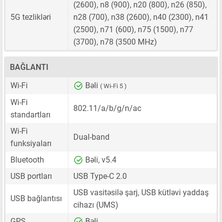
(2600), n8 (900), n20 (800), n26 (850),
5G tezlikləri
n28 (700), n38 (2600), n40 (2300), n41
(2500), n71 (600), n75 (1500), n77
(3700), n78 (3500 MHz)
BAĞLANTI
Wi-Fi
Bəli
( Wi-Fi 5 )
Wi-Fi
802.11/a/b/g/n/ac
standartları
Wi-Fi
Dual-band
funksiyaları
Bluetooth
Bəli, v5.4
USB portları
USB Type-C 2.0
USB vasitəsilə şarj, USB kütləvi yaddaş
USB bağlantısı
cihazı (UMS)
GPS
Bəli