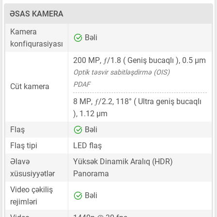
ƏSAS KAMERA
Kamera
Bəli
konfiqurasiyası
ƒ
200 MP
,
/1.8 ( Geniş bucaqlı ),
0.5 μm
Optik təsvir sabitləşdirmə (OIS)
PDAF
Cüt kamera
ƒ
8 MP
,
/2.2, 118° ( Ultra geniş bucaqlı
),
1.12 μm
Flaş
Bəli
Flaş tipi
LED flaş
Əlavə
Yüksək Dinamik Aralıq (HDR)
xüsusiyyətlər
Panorama
Video çəkiliş
Bəli
rejimləri