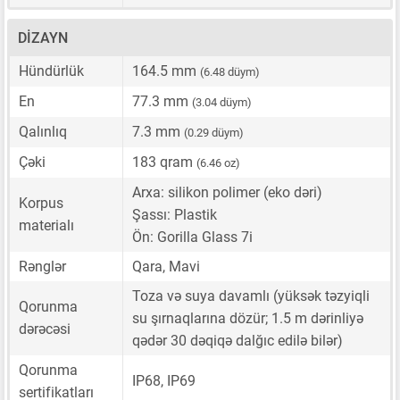
DIZAYN
Hündürlük
164.5 mm
(6.48 düym)
En
77.3 mm
(3.04 düym)
Qalınlıq
7.3 mm
(0.29 düym)
Çəki
183 qram
(6.46 oz)
Arxa: silikon polimer (eko dəri)
Korpus
Şassı: Plastik
materialı
Ön: Gorilla Glass 7i
Rənglər
Qara, Mavi
Toza və suya davamlı (yüksək təzyiqli
Qorunma
su şırnaqlarına dözür; 1.5 m dərinliyə
dərəcəsi
qədər 30 dəqiqə dalğıc edilə bilər)
Qorunma
IP68, IP69
sertifikatları