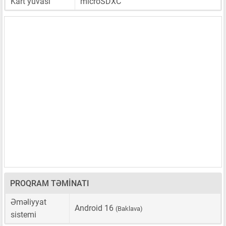
Kart yuvası
microSDXC
PROQRAM TƏMINATI
Əməliyyat
Android 16
(Baklava)
sistemi