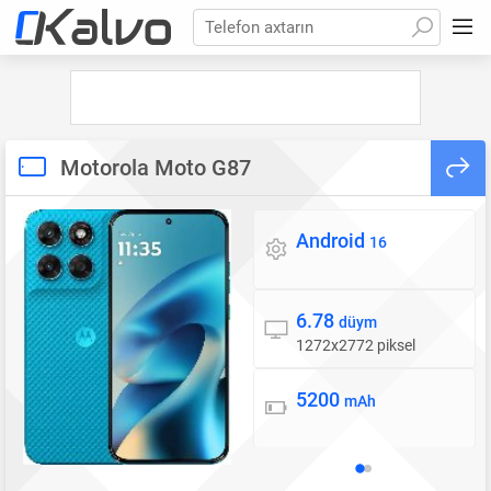
Telefon axtarın
Motorola Moto G87
Android
Əməliyyat sistemi
16
6.78
Ekran
düym
1272x2772 piksel
5200
Batareya
mAh