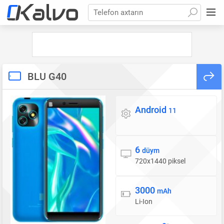
Telefon axtarın
BLU G40
Android
Əməliyyat sistemi
11
6
Ekran
düym
720x1440 piksel
3000
Batareya
mAh
Li-Ion