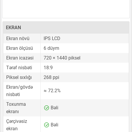
EKRAN
Ekran növü
IPS LCD
Ekran ölçüsü
6 düym
Ekran icazəsi
720 × 1440 piksel
Tərəf nisbəti
18:9
Piksel sıxlığı
268 ppi
Ekran/gövdə
≈ 72.2%
nisbəti
Toxunma
Bəli
ekranı
Çərçivəsiz
Bəli
ekran