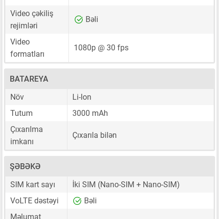
Video çəkiliş
Bəli
rejimləri
Video
1080p @ 30 fps
formatları
BATAREYA
Növ
Li-Ion
Tutum
3000 mAh
Çıxarılma
Çıxarıla bilən
imkanı
ŞƏBƏKƏ
SIM kart sayı
İki SIM
(Nano-SIM + Nano-SIM)
VoLTE dəstəyi
Bəli
Məlumat