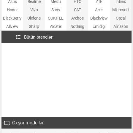
Asus
Realme
Meizu
HTC
ZTE
Infinix
Honor
Vivo
Sony
CAT
Acer
Microsoft
BlackBerry
Ulefone
OUKITEL
Archos
Blackview
Oscal
Allview
Sharp
Alcatel
Nothing
Umidigi
Amazon
Bütün brendlər
Oxşar modellər