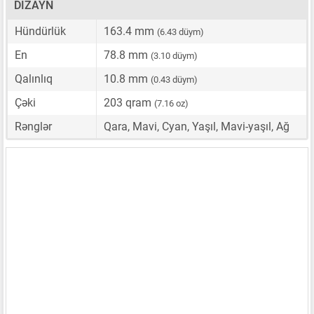
DIZAYN
Hündürlük
163.4 mm
(6.43 düym)
En
78.8 mm
(3.10 düym)
Qalınlıq
10.8 mm
(0.43 düym)
Çəki
203 qram
(7.16 oz)
Rənglər
Qara, Mavi, Cyan, Yaşıl, Mavi-yaşıl, Ağ