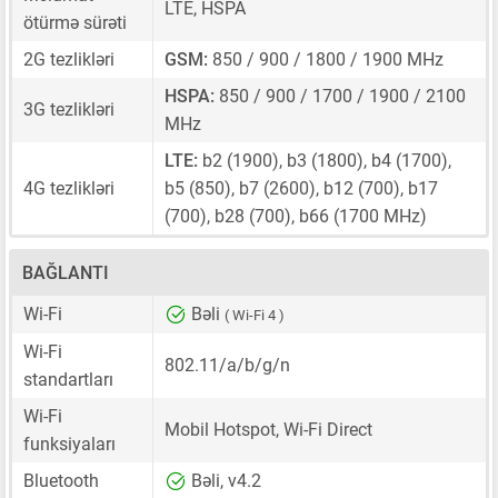
LTE, HSPA
ötürmə sürəti
2G tezlikləri
GSM:
850 / 900 / 1800 / 1900 MHz
HSPA:
850 / 900 / 1700 / 1900 / 2100
3G tezlikləri
MHz
LTE:
b2 (1900), b3 (1800), b4 (1700),
4G tezlikləri
b5 (850), b7 (2600), b12 (700), b17
(700), b28 (700), b66 (1700 MHz)
BAĞLANTI
Wi-Fi
Bəli
( Wi-Fi 4 )
Wi-Fi
802.11/a/b/g/n
standartları
Wi-Fi
Mobil Hotspot, Wi-Fi Direct
funksiyaları
Bluetooth
Bəli, v4.2