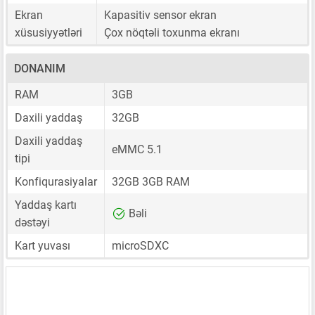
Ekran
Kapasitiv sensor ekran
xüsusiyyətləri
Çox nöqtəli toxunma ekranı
DONANIM
RAM
3GB
Daxili yaddaş
32GB
Daxili yaddaş
eMMC 5.1
tipi
Konfiqurasiyalar
32GB 3GB RAM
Yaddaş kartı
Bəli
dəstəyi
Kart yuvası
microSDXC