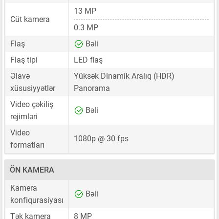
13 MP
Cüt kamera
0.3 MP
Flaş
Bəli
Flaş tipi
LED flaş
Əlavə
Yüksək Dinamik Aralıq (HDR)
xüsusiyyətlər
Panorama
Video çəkiliş
Bəli
rejimləri
Video
1080p @ 30 fps
formatları
ÖN KAMERA
Kamera
Bəli
konfiqurasiyası
Tək kamera
8 MP