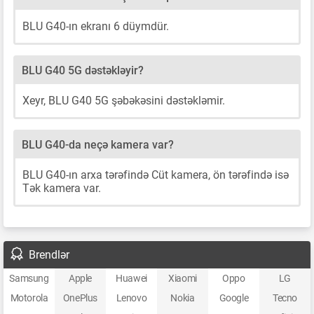
BLU G40-ın ekranı 6 düymdür.
BLU G40 5G dəstəkləyir?
Xeyr, BLU G40 5G şəbəkəsini dəstəkləmir.
BLU G40-da neçə kamera var?
BLU G40-ın arxa tərəfində Cüt kamera, ön tərəfində isə
Tək kamera var.
Brendlər
Samsung
Apple
Huawei
Xiaomi
Oppo
LG
Motorola
OnePlus
Lenovo
Nokia
Google
Tecno