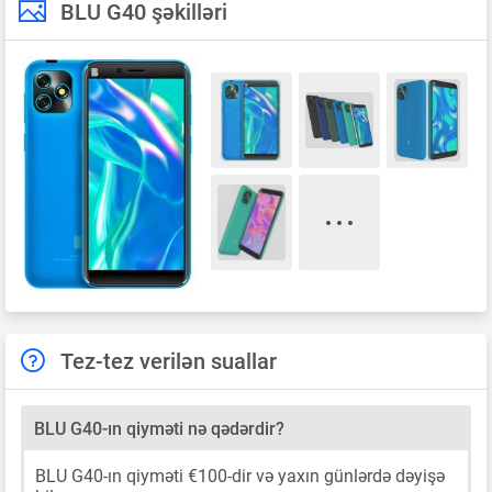
BLU G40 şəkilləri
Tez-tez verilən suallar
BLU G40-ın qiyməti nə qədərdir?
BLU G40-ın qiyməti €100-dir və yaxın günlərdə dəyişə