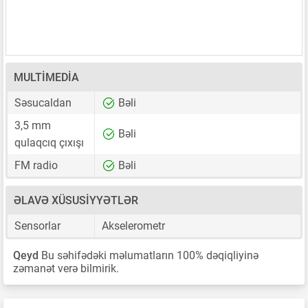
MULTIMEDIA
Səsucaldan
Bəli
3,5 mm
Bəli
qulaqcıq çıxışı
FM radio
Bəli
ƏLAVƏ XÜSUSIYYƏTLƏR
Sensorlar
Akselerometr
Qeyd
Bu səhifədəki məlumatların 100% dəqiqliyinə
zəmanət verə bilmirik.