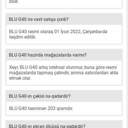
bilər.
BLU G40 nə vaxt satışa çıxıb?
BLU G40 rəsmi olaraq 01 İyun 2022, Çərşənbə-də
təqdim edilib.
BLU G40 hazırda mağazalarda varmı?
Xeyr, BLU G40 artıq istehsal olunmur, buna görə rəsmi
mağazalarda tapmaq çətindir, amma satıcılardan əldə
etmək olar.
BLU G40-ın çəkisi nə qədərdir?
BLU G40 təxminən 203 qramdır.
BLU G40-ın ekran ölçüsü nə qədərdir?