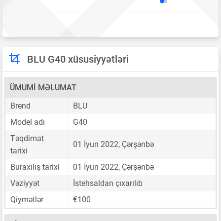
BLU G40 xüsusiyyətləri
ÜMUMI MƏLUMAT
Brend
BLU
Model adı
G40
Təqdimat
01 İyun 2022, Çərşənbə
tarixi
Buraxılış tarixi
01 İyun 2022, Çərşənbə
Vəziyyət
İstehsaldan çıxarılıb
Qiymətlər
€100