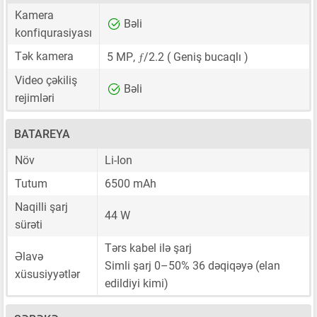
Kamera
Bəli
konfiqurasiyası
ƒ
Tək kamera
5 MP
,
/2.2 ( Geniş bucaqlı )
Video çəkiliş
Bəli
rejimləri
BATAREYA
Növ
Li-Ion
Tutum
6500 mAh
Naqilli şarj
44 W
sürəti
Tərs kabel ilə şarj
Əlavə
Simli şarj 0–50% 36 dəqiqəyə (elan
xüsusiyyətlər
edildiyi kimi)