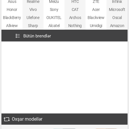
Asus
Realme
Meizu
HTC
ZTE
Infinix
Honor
Vivo
Sony
CAT
Acer
Microsoft
BlackBerry
Ulefone
OUKITEL
Archos
Blackview
Oscal
Allview
Sharp
Alcatel
Nothing
Umidigi
Amazon
Bütün brendlər
Oxşar modellər