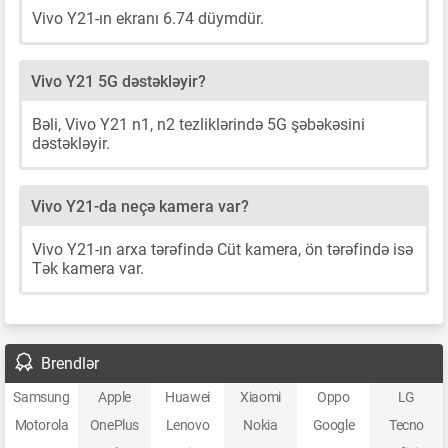
Vivo Y21-ın ekranı 6.74 düymdür.
Vivo Y21 5G dəstəkləyir?
Bəli, Vivo Y21 n1, n2 tezliklərində 5G şəbəkəsini
dəstəkləyir.
Vivo Y21-da neçə kamera var?
Vivo Y21-ın arxa tərəfində Cüt kamera, ön tərəfində isə
Tək kamera var.
Brendlər
Samsung
Apple
Huawei
Xiaomi
Oppo
LG
Motorola
OnePlus
Lenovo
Nokia
Google
Tecno