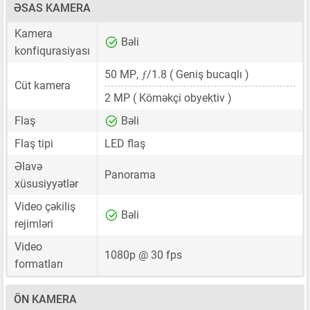
ƏSAS KAMERA
Kamera
Bəli
konfiqurasiyası
ƒ
50 MP
,
/1.8 ( Geniş bucaqlı )
Cüt kamera
2 MP
( Köməkçi obyektiv )
Flaş
Bəli
Flaş tipi
LED flaş
Əlavə
Panorama
xüsusiyyətlər
Video çəkiliş
Bəli
rejimləri
Video
1080p @ 30 fps
formatları
ÖN KAMERA