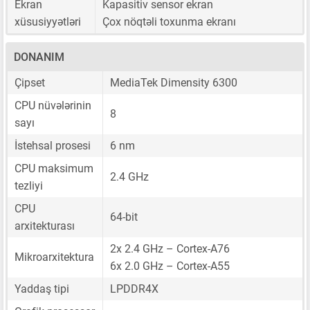
Ekran
Kapasitiv sensor ekran
xüsusiyyətləri
Çox nöqtəli toxunma ekranı
DONANIM
Çipset
MediaTek Dimensity 6300
CPU nüvələrinin
8
sayı
İstehsal prosesi
6 nm
CPU maksimum
2.4 GHz
tezliyi
CPU
64-bit
arxitekturası
2x 2.4 GHz – Cortex-A76
Mikroarxitektura
6x 2.0 GHz – Cortex-A55
Yaddaş tipi
LPDDR4X