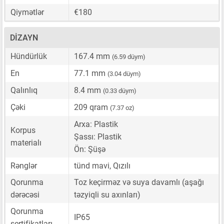
Qiymətlər
€180
DIZAYN
Hündürlük
167.4 mm
(6.59 düym)
En
77.1 mm
(3.04 düym)
Qalınlıq
8.4 mm
(0.33 düym)
Çəki
209 qram
(7.37 oz)
Arxa: Plastik
Korpus
Şassı: Plastik
materialı
Ön: Şüşə
Rənglər
tünd mavi, Qızılı
Qorunma
Toz keçirməz və suya davamlı (aşağı
dərəcəsi
təzyiqli su axınları)
Qorunma
IP65
sertifikatları