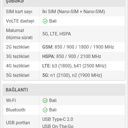
ŞƏBƏKƏ
SIM kart sayı
İki SIM
(Nano-SIM + Nano-SIM)
VoLTE dəstəyi
Bəli
Məlumat
5G, LTE, HSPA
ötürmə sürəti
2G tezlikləri
GSM:
850 / 900 / 1800 / 1900 MHz
3G tezlikləri
HSPA:
850 / 900 / 2100 MHz
4G tezlikləri
LTE:
b3 (1800), b41 (2500 MHz)
5G tezlikləri
5G:
n1 (2100), n2 (1900 MHz)
BAĞLANTI
Wi-Fi
Bəli
Bluetooth
Bəli
USB Type-C 2.0
USB portları
USB On-The-Go