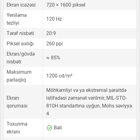
Ekran icazəsi
720 × 1600 piksel
Yeniləmə
120 Hz
tezliyi
Tərəf nisbəti
20:9
Piksel sıxlığı
260 ppi
Ekran/gövdə
≈ 85%
nisbəti
Maksimum
1200 cd/m²
parlaqlıq
Möhkəmliyi və ya ekstremal şəraitdə
Ekran
istifadəsi zəmanət verilmir, MIL-STD-
qoruması
810H standartına uyğun, Mohs səviyyə
4
Toxunma
Bəli
ekranı