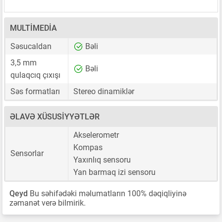
MULTIMEDIA
Səsucaldan
Bəli
3,5 mm
Bəli
qulaqcıq çıxışı
Səs formatları
Stereo dinamiklər
ƏLAVƏ XÜSUSIYYƏTLƏR
Akselerometr
Kompas
Sensorlar
Yaxınlıq sensoru
Yan barmaq izi sensoru
Qeyd
Bu səhifədəki məlumatların 100% dəqiqliyinə
zəmanət verə bilmirik.