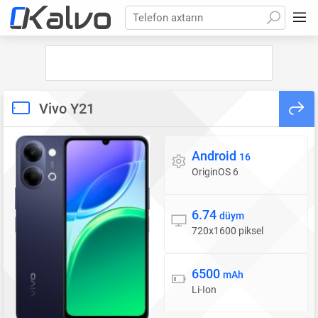
Telefon axtarın
Vivo Y21
Android
Əməliyyat sistemi
16
OriginOS 6
6.74
Ekran
düym
720x1600 piksel
6500
Batareya
mAh
Li-Ion