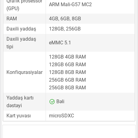
Qrafik prosessor
ARM Mali-G57 MC2
(GPU)
RAM
4GB, 6GB, 8GB
Daxili yaddaş
128GB, 256GB
Daxili yaddaş
eMMC 5.1
tipi
128GB 4GB RAM
128GB 6GB RAM
Konfiqurasiyalar
128GB 8GB RAM
256GB 6GB RAM
256GB 8GB RAM
Yaddaş kartı
Bəli
dəstəyi
Kart yuvası
microSDXC