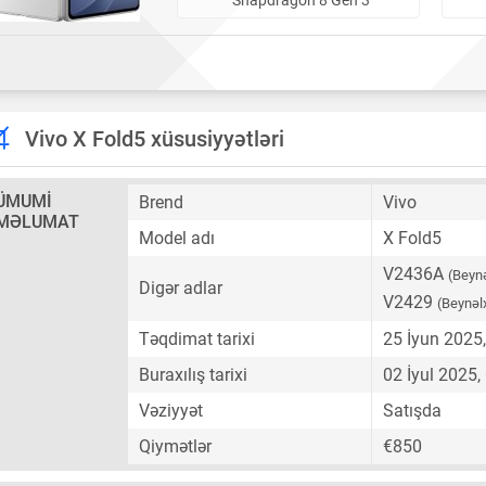
Vivo X Fold5 xüsusiyyətləri
ÜMUMI
Brend
Vivo
MƏLUMAT
Model adı
X Fold5
V2436A
(Beynə
Digər adlar
V2429
(Beynəl
Təqdimat tarixi
25 İyun 2025
Buraxılış tarixi
02 İyul 2025,
Vəziyyət
Satışda
Qiymətlər
€850