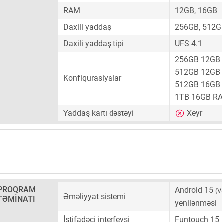
RAM
12GB, 16GB
Daxili yaddaş
256GB, 512G
Daxili yaddaş tipi
UFS 4.1
256GB 12GB
512GB 12GB
Konfiqurasiyalar
512GB 16GB
1TB 16GB R
Yaddaş kartı dəstəyi
Xeyr
PROQRAM
Android 15
(V
Əməliyyat sistemi
TƏMINATI
yenilənməsi
İstifadəçi interfeysi
Funtouch 15 (