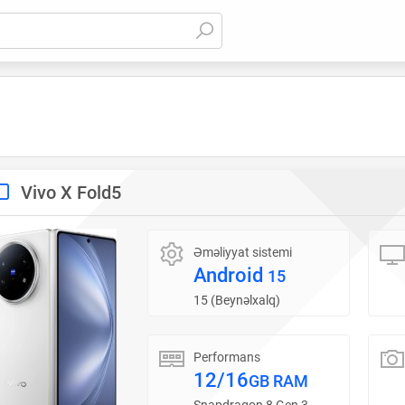
Vivo X Fold5
Əməliyyat sistemi
Android
15
15 (Beynəlxalq)
Performans
12/16
GB RAM
Snapdragon 8 Gen 3