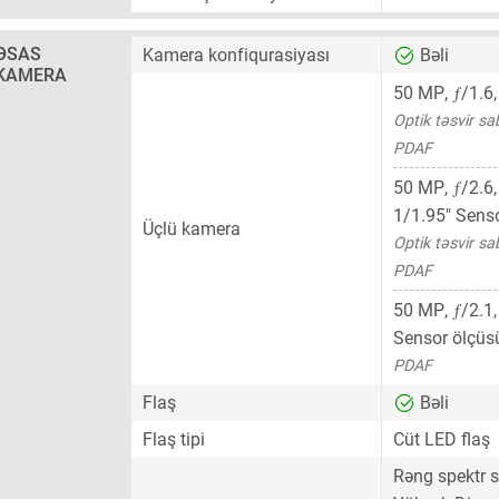
ƏSAS
Kamera konfiqurasiyası
Bəli
KAMERA
ƒ
50 MP
,
/1.6
Optik təsvir sa
PDAF
ƒ
50 MP
,
/2.6
1/1.95"
Senso
Üçlü kamera
Optik təsvir sa
PDAF
ƒ
50 MP
,
/2.1
Sensor ölçüs
PDAF
Flaş
Bəli
Flaş tipi
Cüt LED flaş
Rəng spektr 