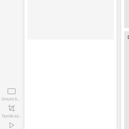
Ümumi baxış
Texniki xüsusiyyətlər