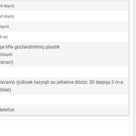
29 düym)
60 düym)
düym)
5 oz)
şə liflə gücləndirilmiş plastik
minium
tlanan)
avamlı (yüksək təzyiqli su jetlərinə dözür; 30 dəqiqə 3 m-ə
bilər)
telefon