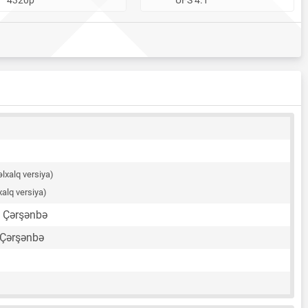
lxalq versiya)
xalq versiya)
, Çərşənbə
 Çərşənbə