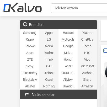
Telefon axtarın
Brendlər
Samsung
Apple
Huawei
Xiaomi
Oppo
LG
Motorola
OnePlus
Lenovo
Nokia
Google
Tecno
Asus
Realme
Meizu
HTC
ZTE
Infinix
Honor
Vivo
Sony
CAT
Acer
Microsoft
BlackBerry
Ulefone
OUKITEL
Archos
Blackview
Oscal
Allview
Sharp
Alcatel
Nothing
Umidigi
Amazon
Bütün brendlər