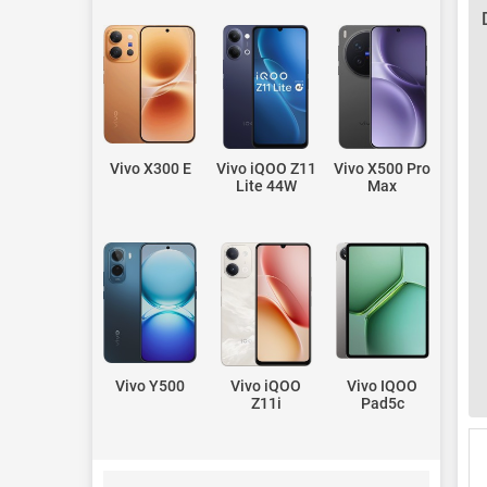
Vivo X300 E
Vivo iQOO Z11
Vivo X500 Pro
Lite 44W
Max
Vivo Y500
Vivo iQOO
Vivo IQOO
Z11i
Pad5c