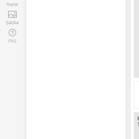
Rəylər
Şəkillər
FAQ