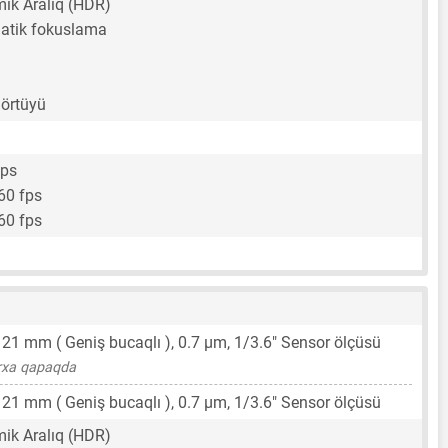
ik Aralıq (HDR)
matik fokuslama
 örtüyü
fps
60 fps
60 fps
,
21 mm
( Geniş bucaqlı ),
0.7 μm
,
1/3.6"
Sensor ölçüsü
rxa qapaqda
,
21 mm
( Geniş bucaqlı ),
0.7 μm
,
1/3.6"
Sensor ölçüsü
ik Aralıq (HDR)