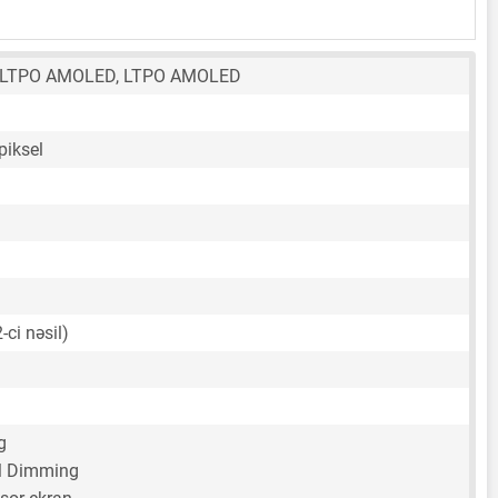
n LTPO AMOLED, LTPO AMOLED
piksel
-ci nəsil)
g
 Dimming