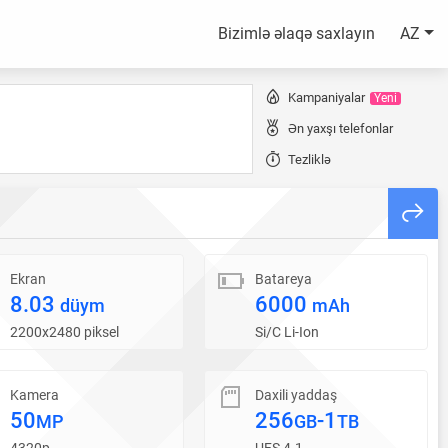
Bizimlə əlaqə saxlayın
AZ
Kampaniyalar
Yeni
Ən yaxşı telefonlar
Tezliklə
Ekran
Batareya
8.03
6000
düym
mAh
2200x2480 piksel
Si/C Li-Ion
Kamera
Daxili yaddaş
50
256
-1
MP
GB
TB
4320p
UFS 4.1