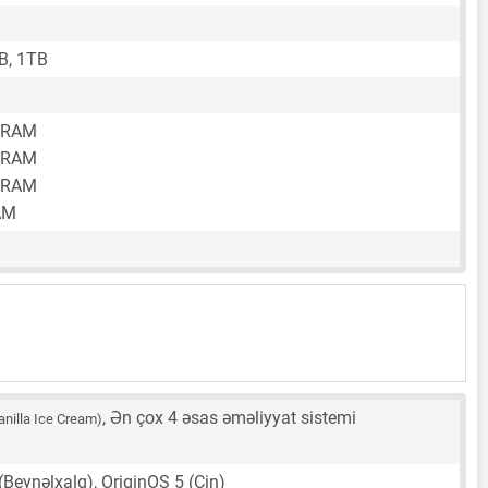
B, 1TB
 RAM
 RAM
 RAM
AM
, Ən çox 4 əsas əməliyyat sistemi
anilla Ice Cream)
Beynəlxalq), OriginOS 5 (Çin)