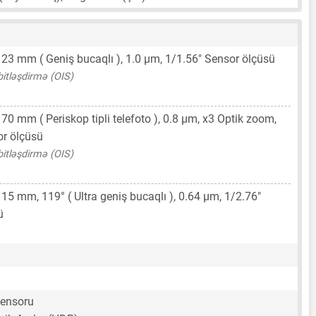
,
23 mm
( Geniş bucaqlı ),
1.0 μm
,
1/1.56"
Sensor ölçüsü
bitləşdirmə (OIS)
,
70 mm
( Periskop tipli telefoto ),
0.8 μm
, x3 Optik zoom,
r ölçüsü
bitləşdirmə (OIS)
,
15 mm
, 119° ( Ultra geniş bucaqlı ),
0.64 μm
,
1/2.76"
ü
sensoru