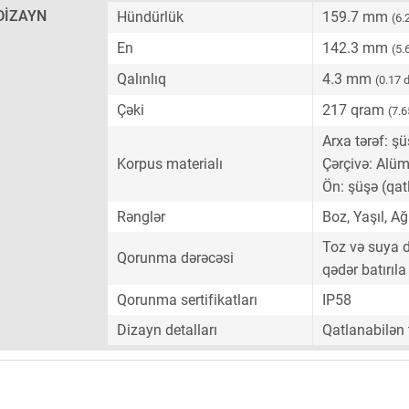
DIZAYN
Hündürlük
159.7 mm
(6.
En
142.3 mm
(5.
Qalınlıq
4.3 mm
(0.17 
Çəki
217 qram
(7.6
Arxa tərəf: şü
Korpus materialı
Çərçivə: Alü
Ön: şüşə (qa
Rənglər
Boz, Yaşıl, Ağ
Toz və suya d
Qorunma dərəcəsi
qədər batırıla 
Qorunma sertifikatları
IP58
Dizayn detalları
Qatlanabilən 