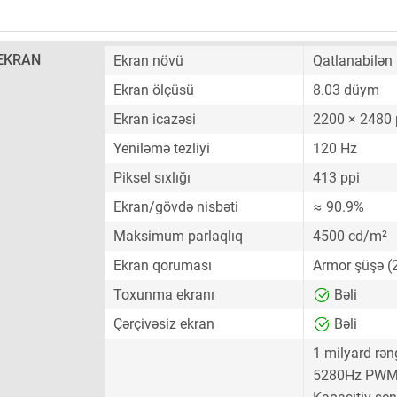
EKRAN
Ekran növü
Qatlanabilə
Ekran ölçüsü
8.03 düym
Ekran icazəsi
2200 × 2480 
Yeniləmə tezliyi
120 Hz
Piksel sıxlığı
413 ppi
Ekran/gövdə nisbəti
≈ 90.9%
Maksimum parlaqlıq
4500 cd/m²
Ekran qoruması
Armor şüşə (2
Toxunma ekranı
Bəli
Çərçivəsiz ekran
Bəli
1 milyard rən
5280Hz PWM