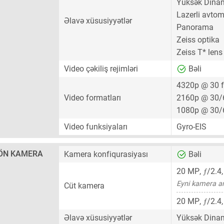
Yüksək Dinam
Lazerli avto
Əlavə xüsusiyyətlər
Panorama
Zeiss optika
Zeiss T* lens
Video çəkiliş rejimləri
Bəli
4320p @ 30 
Video formatları
2160p @ 30/
1080p @ 30/
Video funksiyaları
Gyro-EIS
ÖN KAMERA
Kamera konfiqurasiyası
Bəli
ƒ
20 MP
,
/2.4
Eyni kamera a
Cüt kamera
ƒ
20 MP
,
/2.4
Əlavə xüsusiyyətlər
Yüksək Dinam