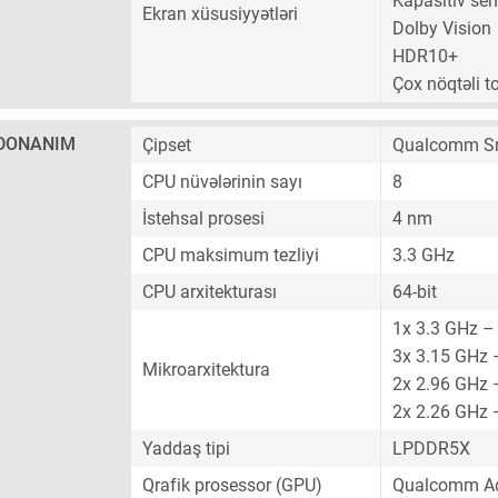
Kapasitiv sen
Ekran xüsusiyyətləri
Dolby Vision
HDR10+
Çox nöqtəli 
DONANIM
Çipset
Qualcomm Sn
CPU nüvələrinin sayı
8
İstehsal prosesi
4 nm
CPU maksimum tezliyi
3.3 GHz
CPU arxitekturası
64-bit
1x 3.3 GHz –
3x 3.15 GHz 
Mikroarxitektura
2x 2.96 GHz 
2x 2.26 GHz 
Yaddaş tipi
LPDDR5X
Qrafik prosessor (GPU)
Qualcomm Ad