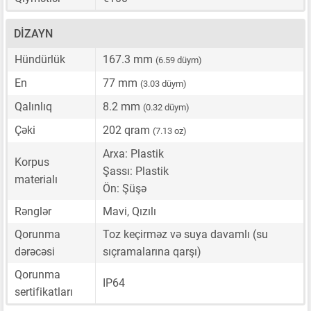
DIZAYN
Hündürlük
167.3 mm
(6.59 düym)
En
77 mm
(3.03 düym)
Qalınlıq
8.2 mm
(0.32 düym)
Çəki
202 qram
(7.13 oz)
Arxa: Plastik
Korpus
Şassı: Plastik
materialı
Ön: Şüşə
Rənglər
Mavi, Qızılı
Qorunma
Toz keçirməz və suya davamlı (su
dərəcəsi
sıçramalarına qarşı)
Qorunma
IP64
sertifikatları