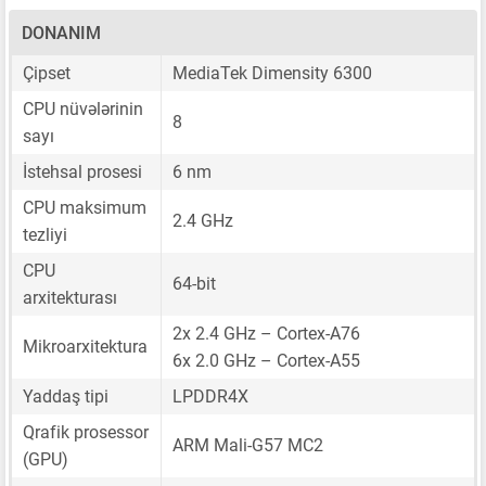
DONANIM
Çipset
MediaTek Dimensity 6300
CPU nüvələrinin
8
sayı
İstehsal prosesi
6 nm
CPU maksimum
2.4 GHz
tezliyi
CPU
64-bit
arxitekturası
2x 2.4 GHz – Cortex-A76
Mikroarxitektura
6x 2.0 GHz – Cortex-A55
Yaddaş tipi
LPDDR4X
Qrafik prosessor
ARM Mali-G57 MC2
(GPU)