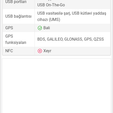
USB portları
USB On-The-Go
USB vasitəsilə şarj, USB kütləvi yaddaş
USB bağlantısı
cihazı (UMS)
GPS
Bəli
GPS
BDS, GALILEO, GLONASS, GPS, QZSS
funksiyaları
NFC
Xeyr