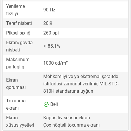
Yeniləmə
90 Hz
tezliyi
Tərəf nisbəti
20:9
Piksel sıxlığı
260 ppi
Ekran/gövdə
≈ 85.1%
nisbəti
Maksimum
1000 cd/m²
parlaqlıq
Möhkəmliyi və ya ekstremal şəraitdə
Ekran
istifadəsi zəmanət verilmir, MIL-STD-
qoruması
810H standartına uyğun
Toxunma
Bəli
ekranı
Ekran
Kapasitiv sensor ekran
xüsusiyyətləri
Çox nöqtəli toxunma ekranı