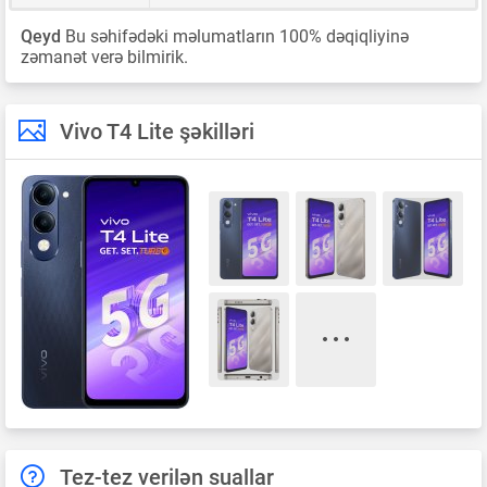
Qeyd
Bu səhifədəki məlumatların 100% dəqiqliyinə
zəmanət verə bilmirik.
Vivo T4 Lite şəkilləri
Tez-tez verilən suallar