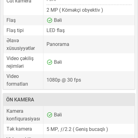
Cüt kamera
2 MP
( Köməkçi obyektiv )
Flaş
Bəli
Flaş tipi
LED flaş
Əlavə
Panorama
xüsusiyyətlər
Video çəkiliş
Bəli
rejimləri
Video
1080p @ 30 fps
formatları
ÖN KAMERA
Kamera
Bəli
konfiqurasiyası
ƒ
Tək kamera
5 MP
,
/2.2 ( Geniş bucaqlı )