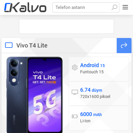
Telefon axtarın
Vivo T4 Lite
Android
Əməliyyat sistemi
15
Funtouch 15
6.74
Ekran
düym
720x1600 piksel
6000
Batareya
mAh
Li-Ion