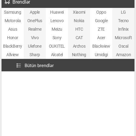
Brendlər
Samsung
Apple
Huawei
Xiaomi
Oppo
LG
Motorola
OnePlus
Lenovo
Nokia
Google
Tecno
Asus
Realme
Meizu
HTC
ZTE
Infinix
Honor
Vivo
Sony
CAT
Acer
Microsoft
BlackBerry
Ulefone
OUKITEL
Archos
Blackview
Oscal
Allview
Sharp
Alcatel
Nothing
Umidigi
Amazon
Bütün brendlər