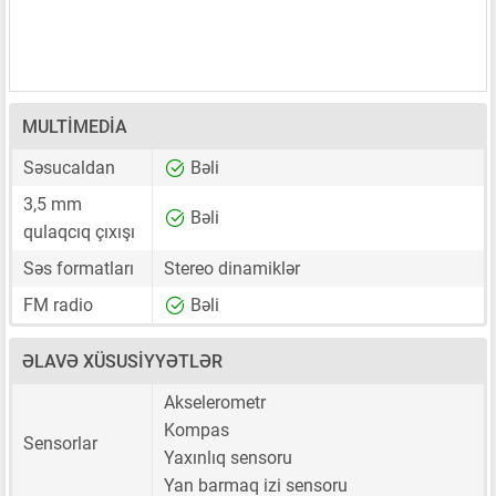
MULTIMEDIA
Səsucaldan
Bəli
3,5 mm
Bəli
qulaqcıq çıxışı
Səs formatları
Stereo dinamiklər
FM radio
Bəli
ƏLAVƏ XÜSUSIYYƏTLƏR
Akselerometr
Kompas
Sensorlar
Yaxınlıq sensoru
Yan barmaq izi sensoru