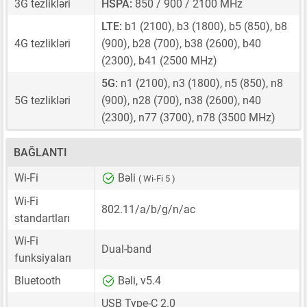
3G tezlikləri
HSPA:
850 / 900 / 2100 MHz
LTE:
b1 (2100), b3 (1800), b5 (850), b8
4G tezlikləri
(900), b28 (700), b38 (2600), b40
(2300), b41 (2500 MHz)
5G:
n1 (2100), n3 (1800), n5 (850), n8
5G tezlikləri
(900), n28 (700), n38 (2600), n40
(2300), n77 (3700), n78 (3500 MHz)
BAĞLANTI
Wi-Fi
Bəli
( Wi-Fi 5 )
Wi-Fi
802.11/a/b/g/n/ac
standartları
Wi-Fi
Dual-band
funksiyaları
Bluetooth
Bəli, v5.4
USB Type-C 2.0