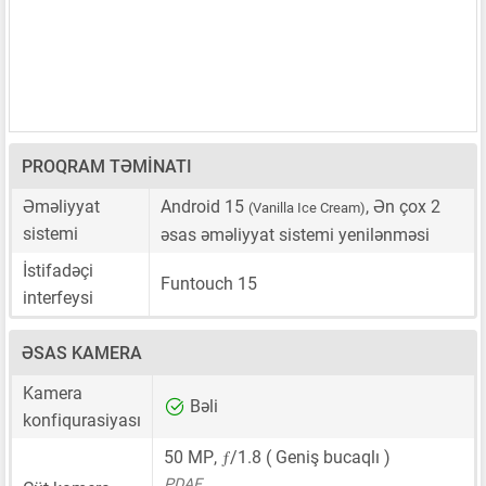
PROQRAM TƏMINATI
Əməliyyat
Android 15
, Ən çox 2
(Vanilla Ice Cream)
sistemi
əsas əməliyyat sistemi yenilənməsi
İstifadəçi
Funtouch 15
interfeysi
ƏSAS KAMERA
Kamera
Bəli
konfiqurasiyası
ƒ
50 MP
,
/1.8 ( Geniş bucaqlı )
PDAF