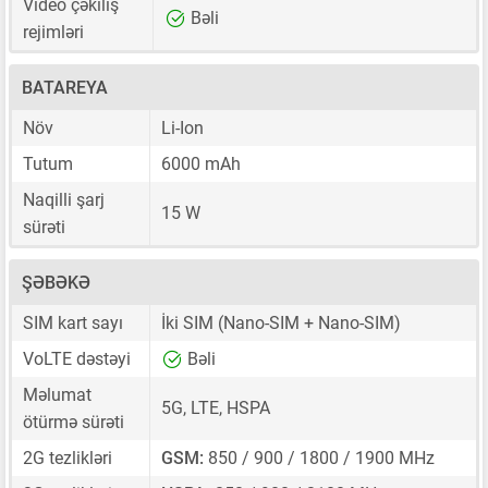
Video çəkiliş
Bəli
rejimləri
BATAREYA
Növ
Li-Ion
Tutum
6000 mAh
Naqilli şarj
15 W
sürəti
ŞƏBƏKƏ
SIM kart sayı
İki SIM
(Nano-SIM + Nano-SIM)
VoLTE dəstəyi
Bəli
Məlumat
5G, LTE, HSPA
ötürmə sürəti
2G tezlikləri
GSM:
850 / 900 / 1800 / 1900 MHz