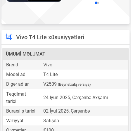
Vivo T4 Lite xüsusiyyətləri
ÜMUMI MƏLUMAT
Brend
Vivo
Model adı
T4 Lite
Digər adlar
V2509
(Beynəlxalq versiya)
Təqdimat
24 İyun 2025, Çərşənbə Axşamı
tarixi
Buraxılış tarixi
02 İyul 2025, Çərşənbə
Vəziyyət
Satışda
Qiymətlər
€100