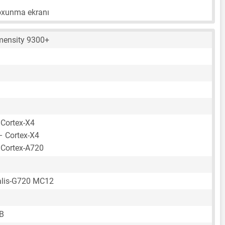
toxunma ekranı
mensity 9300+
 Cortex-X4
– Cortex-X4
 Cortex-A720
lis-G720 MC12
B