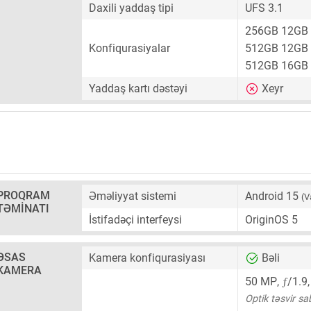
Daxili yaddaş tipi
UFS 3.1
256GB 12GB
Konfiqurasiyalar
512GB 12GB
512GB 16GB
Yaddaş kartı dəstəyi
Xeyr
PROQRAM
Əməliyyat sistemi
Android 15
(V
TƏMINATI
İstifadəçi interfeysi
OriginOS 5
ƏSAS
Kamera konfiqurasiyası
Bəli
KAMERA
ƒ
50 MP
,
/1.9
Optik təsvir sa