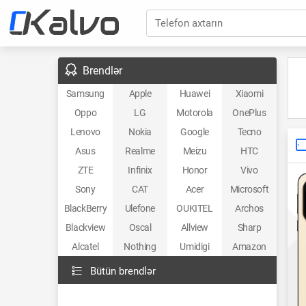
Telefon axtarın
Brendlər
Samsung
Apple
Huawei
Xiaomi
Oppo
LG
Motorola
OnePlus
Lenovo
Nokia
Google
Tecno
Asus
Realme
Meizu
HTC
ZTE
Infinix
Honor
Vivo
Sony
CAT
Acer
Microsoft
BlackBerry
Ulefone
OUKITEL
Archos
Blackview
Oscal
Allview
Sharp
Alcatel
Nothing
Umidigi
Amazon
Bütün brendlər