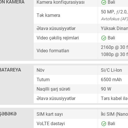
ÖN KAMERA
Kamera konfiqurasiyası
Bəli
ƒ
50 MP
,
/2.0
Tək kamera
Avtofokus (AF)
Əlavə xüsusiyyətlər
Yüksək Dinam
Video çəkiliş rejimləri
Bəli
2160p @ 30 
Video formatları
1080p @ 30 
BATAREYA
Növ
Si/C Li-Ion
Tutum
6500 mAh
Naqilli şarj sürəti
90 W
Əlavə xüsusiyyətlər
Tərs kabel ilə
ŞƏBƏKƏ
SIM kart sayı
İki SIM
(Nano
VoLTE dəstəyi
Bəli