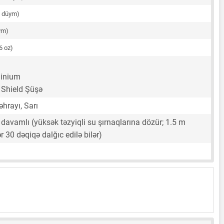
3 düym)
ym)
6 oz)
minium
Shield Şüşə
əhrayı, Sarı
davamlı (yüksək təzyiqli su şırnaqlarına dözür; 1.5 m
r 30 dəqiqə dalğıc edilə bilər)