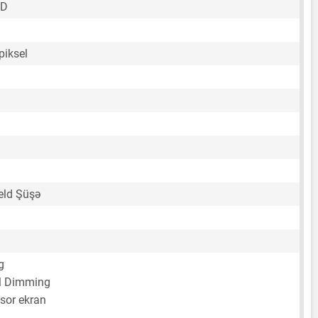
ED
piksel
eld Şüşə
g
 Dimming
sor ekran