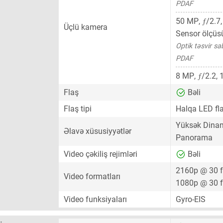
PDAF
ƒ
50 MP
,
/2.7
Üçlü kamera
Sensor ölçüs
Optik təsvir sa
PDAF
ƒ
8 MP
,
/2.2, 
Flaş
Bəli
Flaş tipi
Halqa LED fl
Yüksək Dinam
Əlavə xüsusiyyətlər
Panorama
Video çəkiliş rejimləri
Bəli
2160p @ 30 
Video formatları
1080p @ 30 
Video funksiyaları
Gyro-EIS