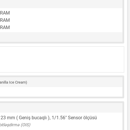
 RAM
 RAM
 RAM
anilla Ice Cream)
,
23 mm
( Geniş bucaqlı ),
1/1.56"
Sensor ölçüsü
bitləşdirmə (OIS)