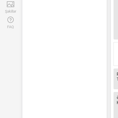
Şəkillər
FAQ