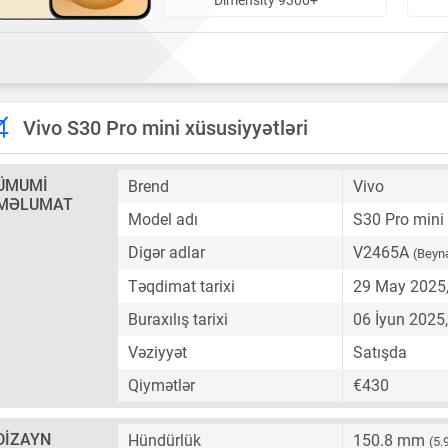
Vivo S30 Pro mini xüsusiyyətləri
ÜMUMI
Brend
Vivo
MƏLUMAT
Model adı
S30 Pro mini
Digər adlar
V2465A
(Beynə
Təqdimat tarixi
29 May 2025
Buraxılış tarixi
06 İyun 2025
Vəziyyət
Satışda
Qiymətlər
€430
DIZAYN
Hündürlük
150.8 mm
(5.