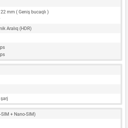
,
22 mm
( Geniş bucaqlı )
ik Aralıq (HDR)
fps
fps
 şarj
-SIM + Nano-SIM)