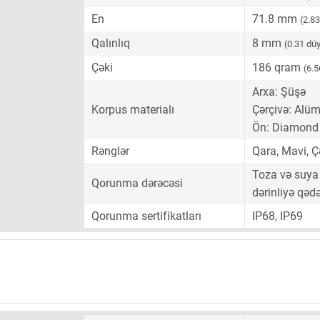
En
71.8 mm
(2.8
Qalınlıq
8 mm
(0.31 dü
Çəki
186 qram
(6.5
Arxa: Şüşə
Korpus materialı
Çərçivə: Alü
Ön: Diamond 
Rənglər
Qara, Mavi, Ç
Toza və suya 
Qorunma dərəcəsi
dərinliyə qədə
Qorunma sertifikatları
IP68, IP69