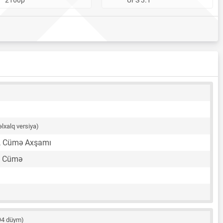
lxalq versiya)
, Cümə Axşamı
, Cümə
94 düym)