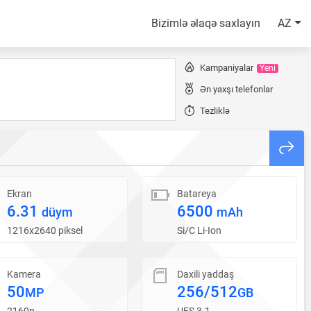
Bizimlə əlaqə saxlayın
AZ
Kampaniyalar
Yeni
Ən yaxşı telefonlar
Tezliklə
Ekran
Batareya
6.31
6500
düym
mAh
1216x2640 piksel
Si/C Li-Ion
Kamera
Daxili yaddaş
50
256/512
MP
GB
2160p
UFS 3.1