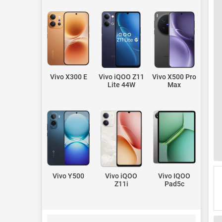
Vivo X300 E
Vivo iQOO Z11
Vivo X500 Pro
Lite 44W
Max
Vivo Y500
Vivo iQOO
Vivo IQOO
Z11i
Pad5c