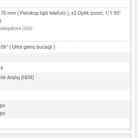
,
70 mm
( Periskop tipli telefoto ), x3 Optik zoom,
1/1.95"
ü
bitləşdirmə (OIS)
106° ( Ultra geniş bucaqlı )
aş
ik Aralıq (HDR)
fps
fps