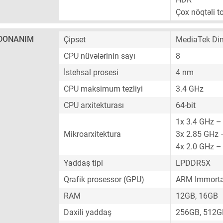
Çox nöqtəli 
DONANIM
Çipset
MediaTek Di
CPU nüvələrinin sayı
8
İstehsal prosesi
4 nm
CPU maksimum tezliyi
3.4 GHz
CPU arxitekturası
64-bit
1x 3.4 GHz –
Mikroarxitektura
3x 2.85 GHz 
4x 2.0 GHz –
Yaddaş tipi
LPDDR5X
Qrafik prosessor (GPU)
ARM Immorta
RAM
12GB, 16GB
Daxili yaddaş
256GB, 512G