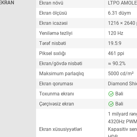
EKRAN
Ekran növü
LTPO AMOL
Ekran ölçüsü
6.31 düym
Ekran icazəsi
1216 × 2640 
Yeniləmə tezliyi
120 Hz
Tərəf nisbəti
19.5:9
Piksel sıxlığı
461 ppi
Ekran/gövdə nisbəti
≈ 90.2%
Maksimum parlaqlıq
5000 cd/m²
Ekran qoruması
Diamond Shi
Toxunma ekranı
Bəli
Çərçivəsiz ekran
Bəli
1 milyard rən
4320Hz PWM
Ekran xüsusiyyətləri
Kapasitiv sen
HDR