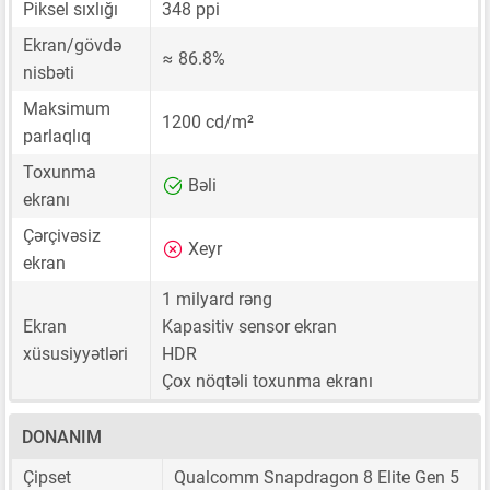
Piksel sıxlığı
348 ppi
Ekran/gövdə
≈ 86.8%
nisbəti
Maksimum
1200 cd/m²
parlaqlıq
Toxunma
Bəli
ekranı
Çərçivəsiz
Xeyr
ekran
1 milyard rəng
Ekran
Kapasitiv sensor ekran
xüsusiyyətləri
HDR
Çox nöqtəli toxunma ekranı
DONANIM
Çipset
Qualcomm Snapdragon 8 Elite Gen 5