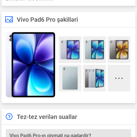
Vivo Pad6 Pro şəkilləri
Tez-tez verilən suallar
Vivo Pad6 Pro-ın qiyməti nə qədərdir?