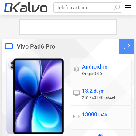
Telefon axtarın
Vivo Pad6 Pro
Android
Əməliyyat sistemi
16
OriginOS 6
13.2
Ekran
düym
2512x3840 piksel
13000
Batareya
mAh