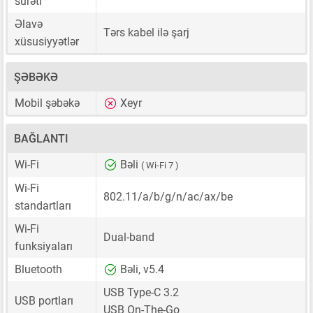
sürəti
Əlavə
Tərs kabel ilə şarj
xüsusiyyətlər
ŞƏBƏKƏ
Mobil şəbəkə
Xeyr
BAĞLANTI
Wi-Fi
Bəli
( Wi-Fi 7 )
Wi-Fi
802.11/a/b/g/n/ac/ax/be
standartları
Wi-Fi
Dual-band
funksiyaları
Bluetooth
Bəli, v5.4
USB Type-C 3.2
USB portları
USB On-The-Go