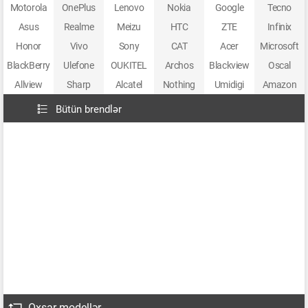
Motorola
OnePlus
Lenovo
Nokia
Google
Tecno
Asus
Realme
Meizu
HTC
ZTE
Infinix
Honor
Vivo
Sony
CAT
Acer
Microsoft
BlackBerry
Ulefone
OUKITEL
Archos
Blackview
Oscal
Allview
Sharp
Alcatel
Nothing
Umidigi
Amazon
Bütün brendlər
Oxşar modellər