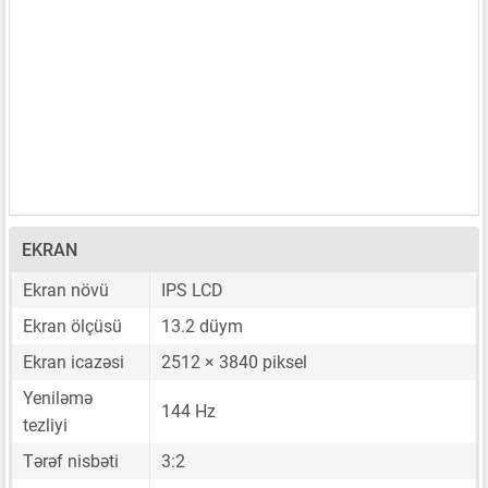
EKRAN
Ekran növü
IPS LCD
Ekran ölçüsü
13.2 düym
Ekran icazəsi
2512 × 3840 piksel
Yeniləmə
144 Hz
tezliyi
Tərəf nisbəti
3:2