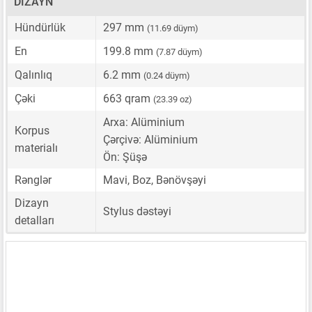
DIZAYN
Hündürlük
297 mm
(11.69 düym)
En
199.8 mm
(7.87 düym)
Qalınlıq
6.2 mm
(0.24 düym)
Çəki
663 qram
(23.39 oz)
Arxa: Alüminium
Korpus
Çərçivə: Alüminium
materialı
Ön: Şüşə
Rənglər
Mavi, Boz, Bənövşəyi
Dizayn
Stylus dəstəyi
detalları