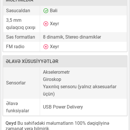
Səsucaldan
Bəli
3,5 mm
Xeyr
qulaqcıq çıxışı
Səs formatları
8 dinamik, Stereo dinamiklər
FM radio
Xeyr
ƏLAVƏ XÜSUSIYYƏTLƏR
Akselerometr
Giroskop
Sensorlar
Yaxınlıq sensoru (yalnız aksesuarlar
üçün)
Əlavə
USB Power Delivery
funksiyalar
Qeyd
Bu səhifədəki məlumatların 100% dəqiqliyinə
zəmanət verə bilmirik.