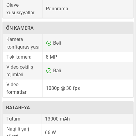
Əlavə
Panorama
xüsusiyyətlər
ÖN KAMERA
Kamera
Bəli
konfiqurasiyası
Tək kamera
8 MP
Video çəkiliş
Bəli
rejimləri
Video
1080p @ 30 fps
formatları
BATAREYA
Tutum
13000 mAh
Naqilli şarj
66 W