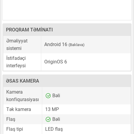
PROQRAM TƏMINATI
Əməliyyat
Android 16
(Baklava)
sistemi
İstifadəçi
OriginOS 6
interfeysi
ƏSAS KAMERA
Kamera
Bəli
konfiqurasiyası
Tək kamera
13 MP
Flaş
Bəli
Flaş tipi
LED flaş