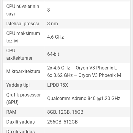
CPU nüvələrinin
8
sayı
İstehsal prosesi
3 nm
CPU maksimum
4.6 GHz
tezliyi
CPU
64-bit
arxitekturası
2x 4.6 GHz – Oryon V3 Phoenix L
Mikroarxitektura
6x 3.62 GHz – Oryon V3 Phoenix M
Yaddaş tipi
LPDDR5X
Qrafik prosessor
Qualcomm Adreno 840 @1.20 GHz
(GPU)
RAM
8GB, 12GB, 16GB
Daxili yaddaş
256GB, 512GB
Daxili yaddaş