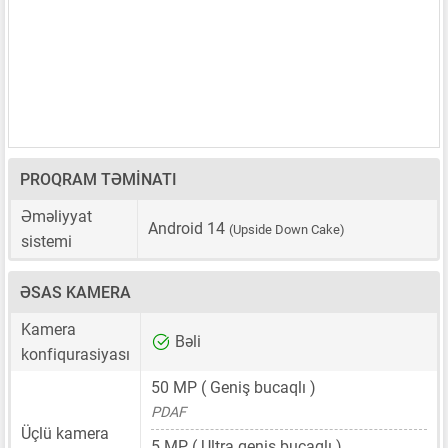
PROQRAM TƏMINATI
Əməliyyat
Android 14
(Upside Down Cake)
sistemi
ƏSAS KAMERA
Kamera
Bəli
konfiqurasiyası
50 MP
( Geniş bucaqlı )
PDAF
Üçlü kamera
5 MP
( Ultra geniş bucaqlı )