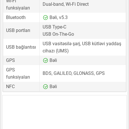
Wi-Fi
Dual-band, Wi-Fi Direct
funksiyaları
Bluetooth
Bəli, v5.3
USB Type-C
USB portları
USB On-The-Go
USB vasitəsilə şarj, USB kütləvi yaddaş
USB bağlantısı
cihazı (UMS)
GPS
Bəli
GPS
BDS, GALILEO, GLONASS, GPS
funksiyaları
NFC
Bəli