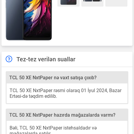
Tez-tez verilən suallar
TCL 50 XE NxtPaper nə vaxt satışa çıxıb?
TCL 50 XE NxtPaper rəsmi olaraq 01 İyul 2024, Bazar
Ertəsi-də təqdim edilib.
TCL 50 XE NxtPaper hazırda mağazalarda varmı?
Bəli, TCL 50 XE NxtPaper istehsaldadır və
mağazalarda satılır.