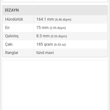
DIZAYN
Hündürlük
164.1 mm
(6.46 düym)
En
75 mm
(2.95 düym)
Qalınlıq
8.3 mm
(0.33 düym)
Çəki
185 qram
(6.53 oz)
Rənglər
tünd mavi