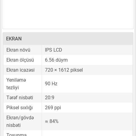
EKRAN
Ekran növü
IPS LCD
Ekran ölçüsü
6.56 düym
Ekran icazəsi
720 × 1612 piksel
Yeniləmə
90 Hz
tezliyi
Tərəf nisbəti
20:9
Piksel sıxlığı
269 ppi
Ekran/gövdə
≈ 84%
nisbəti
Toxunma