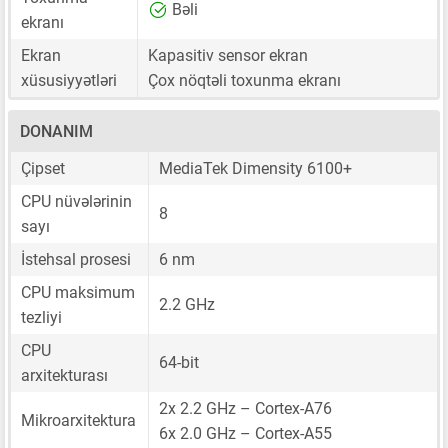
Bəli
ekranı
Ekran
Kapasitiv sensor ekran
xüsusiyyətləri
Çox nöqtəli toxunma ekranı
DONANIM
Çipset
MediaTek Dimensity 6100+
CPU nüvələrinin
8
sayı
İstehsal prosesi
6 nm
CPU maksimum
2.2 GHz
tezliyi
CPU
64-bit
arxitekturası
2x 2.2 GHz – Cortex-A76
Mikroarxitektura
6x 2.0 GHz – Cortex-A55