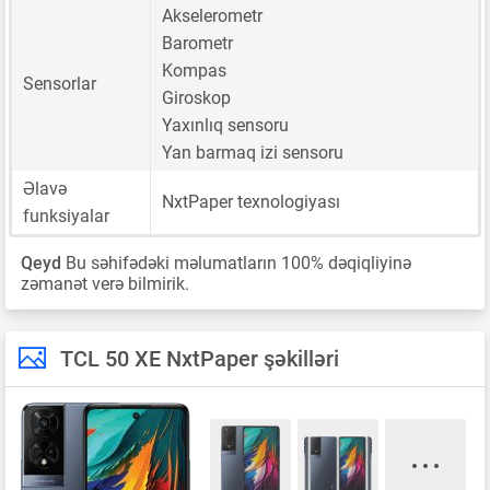
Akselerometr
Barometr
Kompas
Sensorlar
Giroskop
Yaxınlıq sensoru
Yan barmaq izi sensoru
Əlavə
NxtPaper texnologiyası
funksiyalar
Qeyd
Bu səhifədəki məlumatların 100% dəqiqliyinə
zəmanət verə bilmirik.
TCL 50 XE NxtPaper şəkilləri