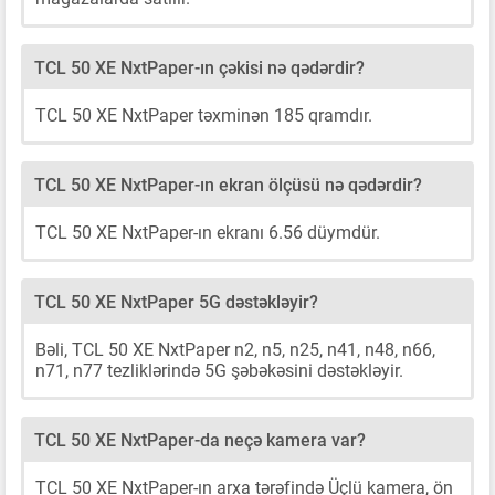
TCL 50 XE NxtPaper-ın çəkisi nə qədərdir?
TCL 50 XE NxtPaper təxminən 185 qramdır.
TCL 50 XE NxtPaper-ın ekran ölçüsü nə qədərdir?
TCL 50 XE NxtPaper-ın ekranı 6.56 düymdür.
TCL 50 XE NxtPaper 5G dəstəkləyir?
Bəli, TCL 50 XE NxtPaper n2, n5, n25, n41, n48, n66,
n71, n77 tezliklərində 5G şəbəkəsini dəstəkləyir.
TCL 50 XE NxtPaper-da neçə kamera var?
TCL 50 XE NxtPaper-ın arxa tərəfində Üçlü kamera, ön