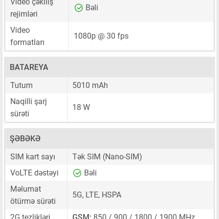
Video çəkiliş
Bəli
rejimləri
Video
1080p @ 30 fps
formatları
BATAREYA
Tutum
5010 mAh
Naqilli şarj
18 W
sürəti
ŞƏBƏKƏ
SIM kart sayı
Tək SIM
(Nano-SIM)
VoLTE dəstəyi
Bəli
Məlumat
5G, LTE, HSPA
ötürmə sürəti
2G tezlikləri
GSM:
850 / 900 / 1800 / 1900 MHz