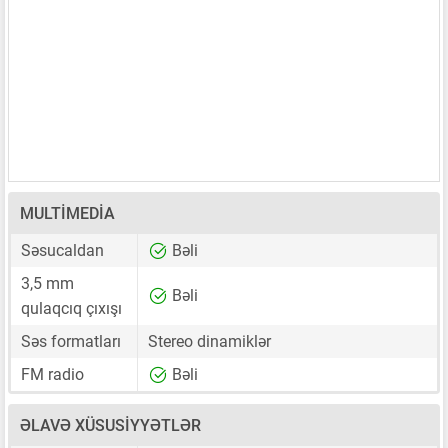
MULTIMEDIA
Səsucaldan
Bəli
3,5 mm
Bəli
qulaqcıq çıxışı
Səs formatları
Stereo dinamiklər
FM radio
Bəli
ƏLAVƏ XÜSUSIYYƏTLƏR