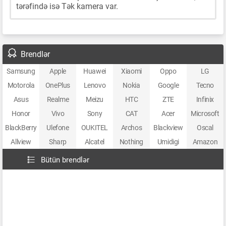
tərəfində isə Tək kamera var.
Brendlər
Samsung
Apple
Huawei
Xiaomi
Oppo
LG
Motorola
OnePlus
Lenovo
Nokia
Google
Tecno
Asus
Realme
Meizu
HTC
ZTE
Infinix
Honor
Vivo
Sony
CAT
Acer
Microsoft
BlackBerry
Ulefone
OUKITEL
Archos
Blackview
Oscal
Allview
Sharp
Alcatel
Nothing
Umidigi
Amazon
Bütün brendlər