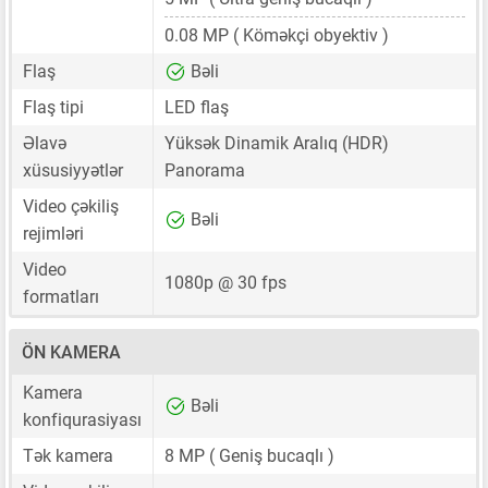
0.08 MP
( Köməkçi obyektiv )
Flaş
Bəli
Flaş tipi
LED flaş
Əlavə
Yüksək Dinamik Aralıq (HDR)
xüsusiyyətlər
Panorama
Video çəkiliş
Bəli
rejimləri
Video
1080p @ 30 fps
formatları
ÖN KAMERA
Kamera
Bəli
konfiqurasiyası
Tək kamera
8 MP
( Geniş bucaqlı )