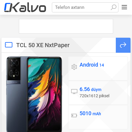
Telefon axtarın
TCL 50 XE NxtPaper
Android
Əməliyyat sistemi
14
6.56
Ekran
düym
720x1612 piksel
5010
Batareya
mAh