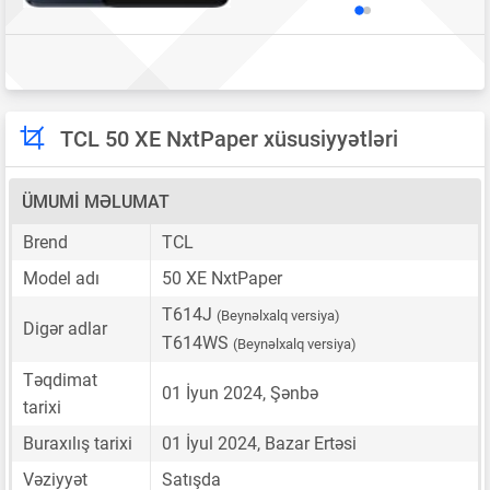
TCL 50 XE NxtPaper xüsusiyyətləri
ÜMUMI MƏLUMAT
Brend
TCL
Model adı
50 XE NxtPaper
T614J
(Beynəlxalq versiya)
Digər adlar
T614WS
(Beynəlxalq versiya)
Təqdimat
01 İyun 2024, Şənbə
tarixi
Buraxılış tarixi
01 İyul 2024, Bazar Ertəsi
Vəziyyət
Satışda