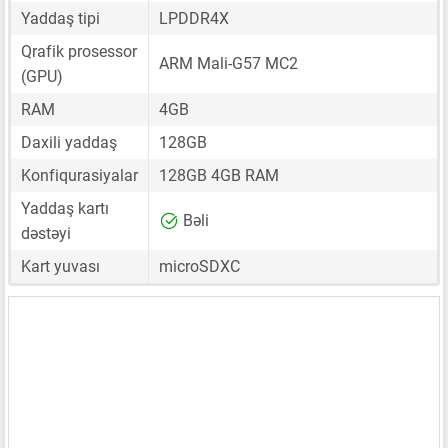
Yaddaş tipi
LPDDR4X
Qrafik prosessor
ARM Mali-G57 MC2
(GPU)
RAM
4GB
Daxili yaddaş
128GB
Konfiqurasiyalar
128GB 4GB RAM
Yaddaş kartı
Bəli
dəstəyi
Kart yuvası
microSDXC