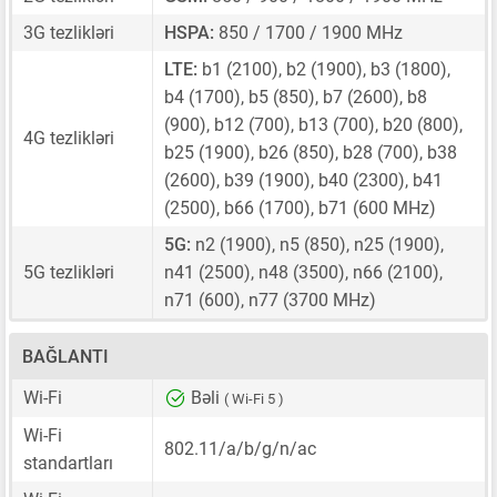
3G tezlikləri
HSPA:
850 / 1700 / 1900 MHz
LTE:
b1 (2100), b2 (1900), b3 (1800),
b4 (1700), b5 (850), b7 (2600), b8
(900), b12 (700), b13 (700), b20 (800),
4G tezlikləri
b25 (1900), b26 (850), b28 (700), b38
(2600), b39 (1900), b40 (2300), b41
(2500), b66 (1700), b71 (600 MHz)
5G:
n2 (1900), n5 (850), n25 (1900),
5G tezlikləri
n41 (2500), n48 (3500), n66 (2100),
n71 (600), n77 (3700 MHz)
BAĞLANTI
Wi-Fi
Bəli
( Wi-Fi 5 )
Wi-Fi
802.11/a/b/g/n/ac
standartları