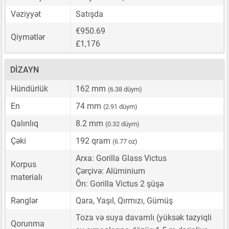
Vəziyyət
Satışda
€950.69
Qiymətlər
£1,176
DIZAYN
Hündürlük
162 mm
(6.38 düym)
En
74 mm
(2.91 düym)
Qalınlıq
8.2 mm
(0.32 düym)
Çəki
192 qram
(6.77 oz)
Arxa: Gorilla Glass Victus
Korpus
Çərçivə: Alüminium
materialı
Ön: Gorilla Victus 2 şüşə
Rənglər
Qara, Yaşıl, Qırmızı, Gümüş
Toza və suya davamlı (yüksək təzyiqli
Qorunma