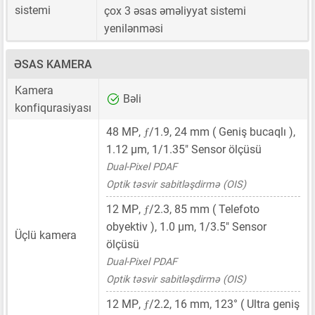
sistemi
çox 3 əsas əməliyyat sistemi
yenilənməsi
ƏSAS KAMERA
Kamera
Bəli
konfiqurasiyası
ƒ
48 MP
,
/1.9,
24 mm
( Geniş bucaqlı ),
1.12 μm
,
1/1.35"
Sensor ölçüsü
Dual-Pixel PDAF
Optik təsvir sabitləşdirmə (OIS)
ƒ
12 MP
,
/2.3,
85 mm
( Telefoto
obyektiv ),
1.0 μm
,
1/3.5"
Sensor
Üçlü kamera
ölçüsü
Dual-Pixel PDAF
Optik təsvir sabitləşdirmə (OIS)
ƒ
12 MP
,
/2.2,
16 mm
, 123° ( Ultra geniş