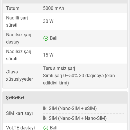
Tutum
5000 mAh
Naqilli şarj
30 W
sürəti
Naqilsiz şarj
Bəli
dəstəyi
Naqilsiz şarj
15 W
sürəti
Tərs simsiz şarj
Əlavə
Simli şarj 0–50% 30 dəqiqəyə (elan
xüsusiyyətlər
edildiyi kimi)
ŞƏBƏKƏ
İki SIM
(Nano-SIM + eSIM)
SIM kart sayı
İki SIM
(Nano-SIM + Nano-SIM)
VoLTE dəstəyi
Bəli