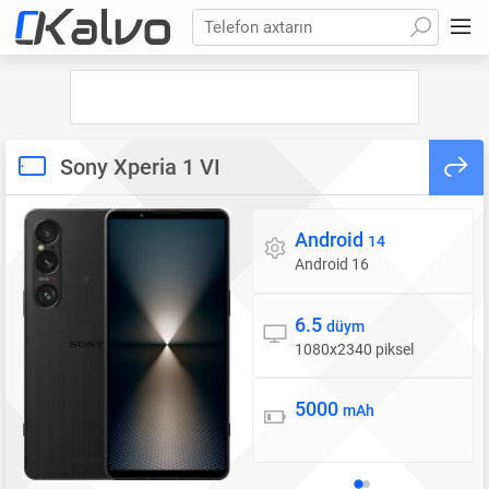
Telefon axtarın
Sony Xperia 1 VI
Android
Əməliyyat sistemi
14
Android 16
6.5
Ekran
düym
1080x2340 piksel
5000
Batareya
mAh