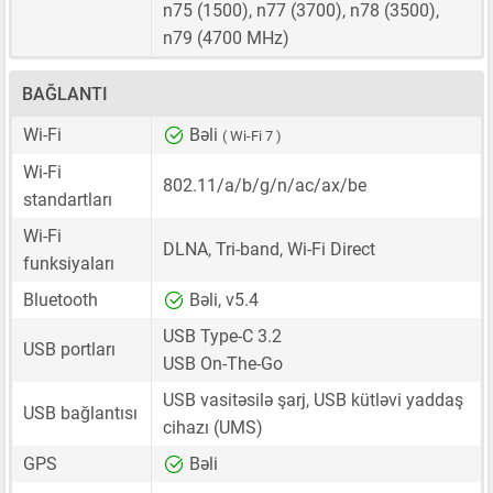
n75 (1500), n77 (3700), n78 (3500),
n79 (4700 MHz)
BAĞLANTI
Wi-Fi
Bəli
( Wi-Fi 7 )
Wi-Fi
802.11/a/b/g/n/ac/ax/be
standartları
Wi-Fi
DLNA, Tri-band, Wi-Fi Direct
funksiyaları
Bluetooth
Bəli, v5.4
USB Type-C 3.2
USB portları
USB On-The-Go
USB vasitəsilə şarj, USB kütləvi yaddaş
USB bağlantısı
cihazı (UMS)
GPS
Bəli