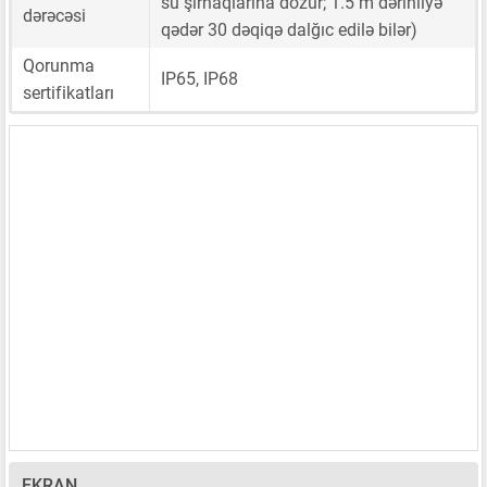
su şırnaqlarına dözür; 1.5 m dərinliyə
dərəcəsi
qədər 30 dəqiqə dalğıc edilə bilər)
Qorunma
IP65, IP68
sertifikatları
EKRAN