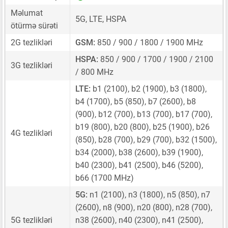
Məlumat
5G, LTE, HSPA
ötürmə sürəti
2G tezlikləri
GSM:
850 / 900 / 1800 / 1900 MHz
HSPA:
850 / 900 / 1700 / 1900 / 2100
3G tezlikləri
/ 800 MHz
LTE:
b1 (2100), b2 (1900), b3 (1800),
b4 (1700), b5 (850), b7 (2600), b8
(900), b12 (700), b13 (700), b17 (700),
b19 (800), b20 (800), b25 (1900), b26
4G tezlikləri
(850), b28 (700), b29 (700), b32 (1500),
b34 (2000), b38 (2600), b39 (1900),
b40 (2300), b41 (2500), b46 (5200),
b66 (1700 MHz)
5G:
n1 (2100), n3 (1800), n5 (850), n7
(2600), n8 (900), n20 (800), n28 (700),
5G tezlikləri
n38 (2600), n40 (2300), n41 (2500),