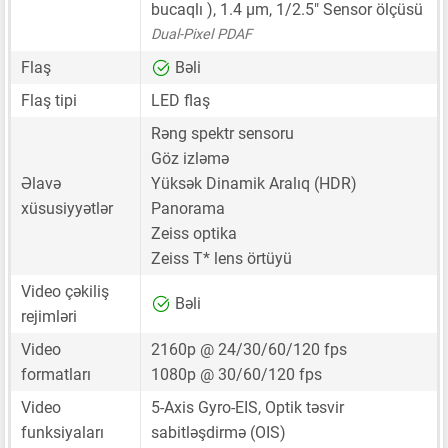
bucaqlı ),
1.4 μm
,
1/2.5"
Sensor ölçüsü
Dual-Pixel PDAF
Flaş
Bəli
Flaş tipi
LED flaş
Rəng spektr sensoru
Göz izləmə
Əlavə
Yüksək Dinamik Aralıq (HDR)
xüsusiyyətlər
Panorama
Zeiss optika
Zeiss T* lens örtüyü
Video çəkiliş
Bəli
rejimləri
Video
2160p @ 24/30/60/120 fps
formatları
1080p @ 30/60/120 fps
Video
5-Axis Gyro-EIS, Optik təsvir
funksiyaları
sabitləşdirmə (OIS)