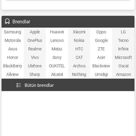
Brendlər
Samsung
Apple
Huawei
Xiaomi
Oppo
LG
Motorola
OnePlus
Lenovo
Nokia
Google
Tecno
Asus
Realme
Meizu
HTC
ZTE
Infinix
Honor
Vivo
Sony
CAT
Acer
Microsoft
BlackBerry
Ulefone
OUKITEL
Archos
Blackview
Oscal
Allview
Sharp
Alcatel
Nothing
Umidigi
Amazon
Bütün brendlər