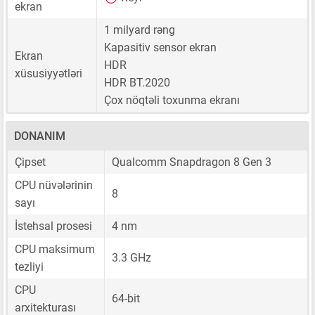
ekran
1 milyard rəng
Kapasitiv sensor ekran
Ekran
HDR
xüsusiyyətləri
HDR BT.2020
Çox nöqtəli toxunma ekranı
DONANIM
Çipset
Qualcomm Snapdragon 8 Gen 3
CPU nüvələrinin
8
sayı
İstehsal prosesi
4 nm
CPU maksimum
3.3 GHz
tezliyi
CPU
64-bit
arxitekturası