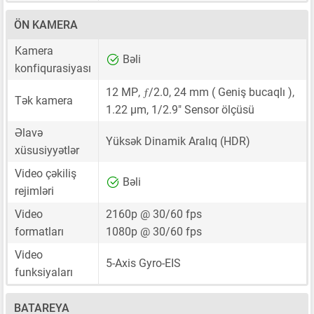
ÖN KAMERA
Kamera
Bəli
konfiqurasiyası
ƒ
12 MP
,
/2.0,
24 mm
( Geniş bucaqlı ),
Tək kamera
1.22 μm
,
1/2.9"
Sensor ölçüsü
Əlavə
Yüksək Dinamik Aralıq (HDR)
xüsusiyyətlər
Video çəkiliş
Bəli
rejimləri
Video
2160p @ 30/60 fps
formatları
1080p @ 30/60 fps
Video
5-Axis Gyro-EIS
funksiyaları
BATAREYA