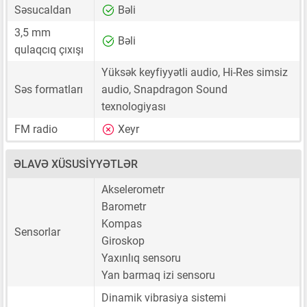
Səsucaldan
Bəli
3,5 mm
Bəli
qulaqcıq çıxışı
Yüksək keyfiyyətli audio, Hi-Res simsiz
Səs formatları
audio, Snapdragon Sound
texnologiyası
FM radio
Xeyr
ƏLAVƏ XÜSUSIYYƏTLƏR
Akselerometr
Barometr
Kompas
Sensorlar
Giroskop
Yaxınlıq sensoru
Yan barmaq izi sensoru
Dinamik vibrasiya sistemi