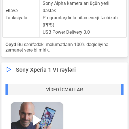
Sony Alpha kameraları üçün yerli
Əlavə
dəstək
funksiyalar
Proqramlaşdırıla bilən enerji təchizatı
(PPS)
USB Power Delivery 3.0
Qeyd
Bu səhifədəki məlumatların 100% dəqiqliyinə
zəmanət verə bilmirik.
Sony Xperia 1 VI rəyləri
VIDEO ICMALLAR