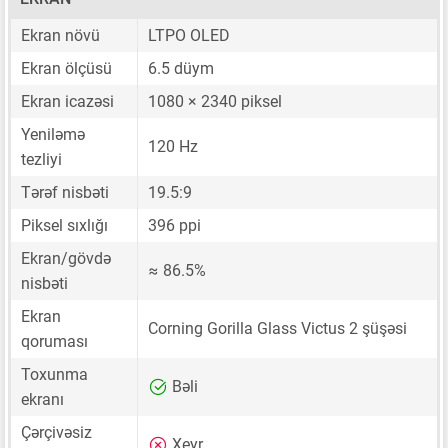
Ekran növü
LTPO OLED
Ekran ölçüsü
6.5 düym
Ekran icazəsi
1080 × 2340 piksel
Yeniləmə
120 Hz
tezliyi
Tərəf nisbəti
19.5:9
Piksel sıxlığı
396 ppi
Ekran/gövdə
≈ 86.5%
nisbəti
Ekran
Corning Gorilla Glass Victus 2 şüşəsi
qoruması
Toxunma
Bəli
ekranı
Çərçivəsiz
Xeyr