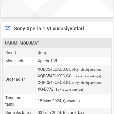
Sony Xperia 1 VI xüsusiyyətləri
ÜMUMI MƏLUMAT
Brend
Sony
Model adı
Xperia 1 VI
XQEC54EUKCB.GC
(Beynəlxalq versiya)
XQEC54EUKCG.GC
(Beynəlxalq versiya)
Digər adlar
XQEC54EUKCS.GC
(Beynəlxalq versiya)
XQ-EC72
(Beynəlxalq versiya)
Təqdimat
15 May 2024, Çərşənbə
tarixi
Buraxılış tarixi
03 İyun 2024, Bazar Ertəsi