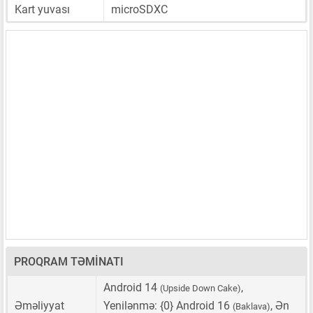
Kart yuvası
microSDXC
PROQRAM TƏMINATI
Android 14
,
(Upside Down Cake)
Əməliyyat
Yenilənmə: {0} Android 16
, Ən
(Baklava)