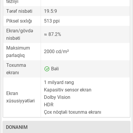
tezliyi
Tərəf nisbəti
19.5:9
Piksel sıxlığı
513 ppi
Ekran/gövdə
≈ 87.2%
nisbəti
Maksimum
2000 cd/m²
parlaqlıq
Toxunma
Bəli
ekranı
1 milyard rəng
Kapasitiv sensor ekran
Ekran
Dolby Vision
xüsusiyyətləri
HDR
Çox nöqtəli toxunma ekranı
DONANIM