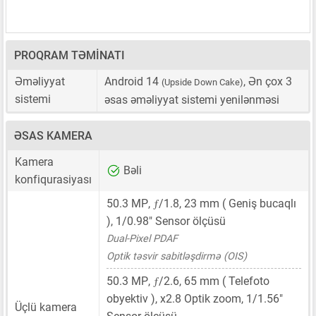
PROQRAM TƏMINATI
Əməliyyat
Android 14
, Ən çox 3
(Upside Down Cake)
sistemi
əsas əməliyyat sistemi yenilənməsi
ƏSAS KAMERA
Kamera
Bəli
konfiqurasiyası
ƒ
50.3 MP
,
/1.8,
23 mm
( Geniş bucaqlı
),
1/0.98"
Sensor ölçüsü
Dual-Pixel PDAF
Optik təsvir sabitləşdirmə (OIS)
ƒ
50.3 MP
,
/2.6,
65 mm
( Telefoto
obyektiv ), x2.8 Optik zoom,
1/1.56"
Üçlü kamera