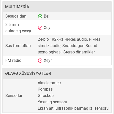
MULTIMEDIA
Səsucaldan
Bəli
3,5 mm
Xeyr
qulaqcıq çıxışı
24-bit/192kHz Hi-Res audio, Hi-Res
Səs formatları
simsiz audio, Snapdragon Sound
texnologiyası, Stereo dinamiklər
FM radio
Xeyr
ƏLAVƏ XÜSUSIYYƏTLƏR
Akselerometr
Kompas
Sensorlar
Giroskop
Yaxınlıq sensoru
Ekran altı ultrasonik barmaq izi sensoru