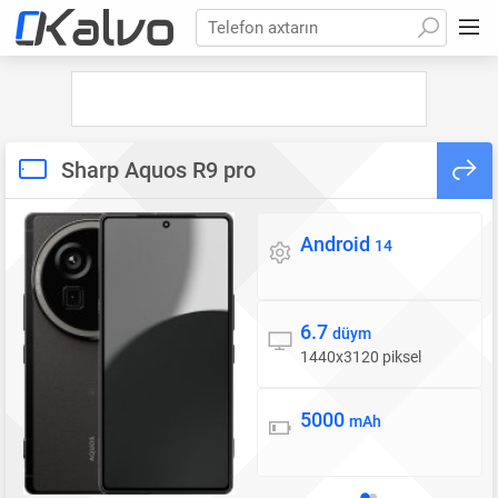
Telefon axtarın
Sharp Aquos R9 pro
Android
Əməliyyat sistemi
14
6.7
Ekran
düym
1440x3120 piksel
5000
Batareya
mAh