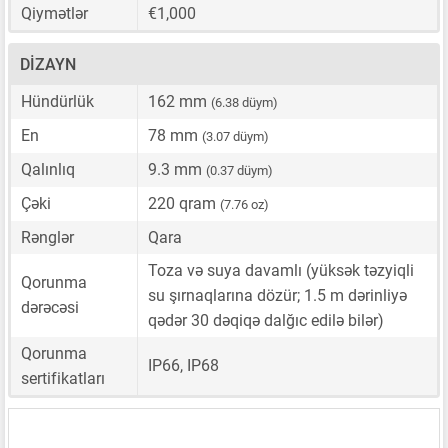
Qiymətlər
€1,000
DIZAYN
Hündürlük
162 mm
(6.38 düym)
En
78 mm
(3.07 düym)
Qalınlıq
9.3 mm
(0.37 düym)
Çəki
220 qram
(7.76 oz)
Rənglər
Qara
Toza və suya davamlı (yüksək təzyiqli
Qorunma
su şırnaqlarına dözür; 1.5 m dərinliyə
dərəcəsi
qədər 30 dəqiqə dalğıc edilə bilər)
Qorunma
IP66, IP68
sertifikatları