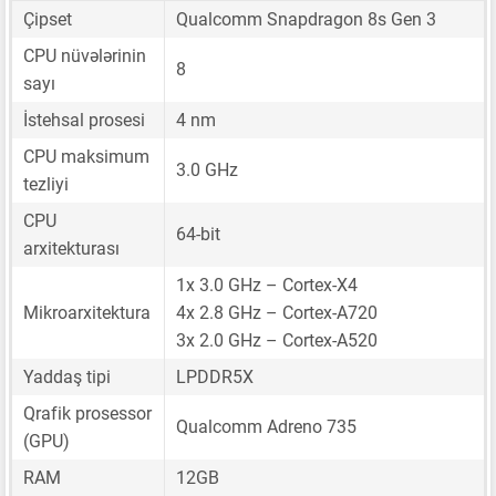
Çipset
Qualcomm Snapdragon 8s Gen 3
CPU nüvələrinin
8
sayı
İstehsal prosesi
4 nm
CPU maksimum
3.0 GHz
tezliyi
CPU
64-bit
arxitekturası
1x 3.0 GHz – Cortex-X4
Mikroarxitektura
4x 2.8 GHz – Cortex-A720
3x 2.0 GHz – Cortex-A520
Yaddaş tipi
LPDDR5X
Qrafik prosessor
Qualcomm Adreno 735
(GPU)
RAM
12GB