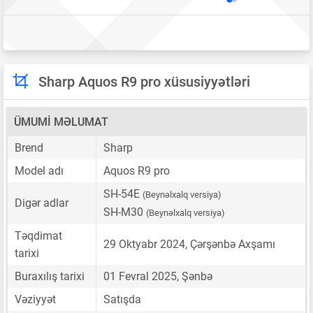
Sharp Aquos R9 pro xüsusiyyətləri
ÜMUMI MƏLUMAT
Brend
Sharp
Model adı
Aquos R9 pro
SH-54E
(Beynəlxalq versiya)
Digər adlar
SH-M30
(Beynəlxalq versiya)
Təqdimat
29 Oktyabr 2024, Çərşənbə Axşamı
tarixi
Buraxılış tarixi
01 Fevral 2025, Şənbə
Vəziyyət
Satışda