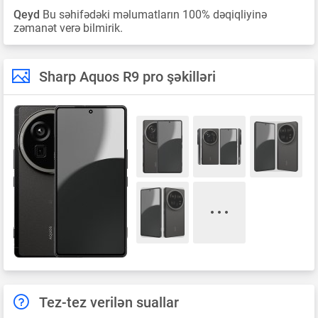
Qeyd
Bu səhifədəki məlumatların 100% dəqiqliyinə
zəmanət verə bilmirik.
Sharp Aquos R9 pro şəkilləri
Tez-tez verilən suallar