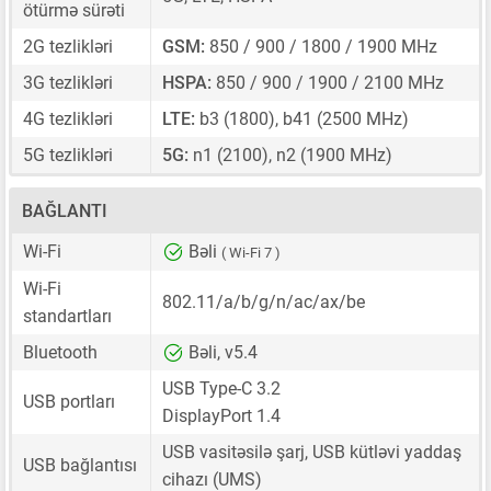
ötürmə sürəti
2G tezlikləri
GSM:
850 / 900 / 1800 / 1900 MHz
3G tezlikləri
HSPA:
850 / 900 / 1900 / 2100 MHz
4G tezlikləri
LTE:
b3 (1800), b41 (2500 MHz)
5G tezlikləri
5G:
n1 (2100), n2 (1900 MHz)
BAĞLANTI
Wi-Fi
Bəli
( Wi-Fi 7 )
Wi-Fi
802.11/a/b/g/n/ac/ax/be
standartları
Bluetooth
Bəli, v5.4
USB Type-C 3.2
USB portları
DisplayPort 1.4
USB vasitəsilə şarj, USB kütləvi yaddaş
USB bağlantısı
cihazı (UMS)