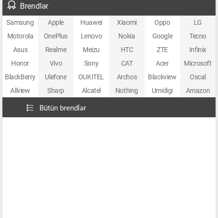
Brendlər
Samsung
Apple
Huawei
Xiaomi
Oppo
LG
Motorola
OnePlus
Lenovo
Nokia
Google
Tecno
Asus
Realme
Meizu
HTC
ZTE
Infinix
Honor
Vivo
Sony
CAT
Acer
Microsoft
BlackBerry
Ulefone
OUKITEL
Archos
Blackview
Oscal
Allview
Sharp
Alcatel
Nothing
Umidigi
Amazon
Bütün brendlər