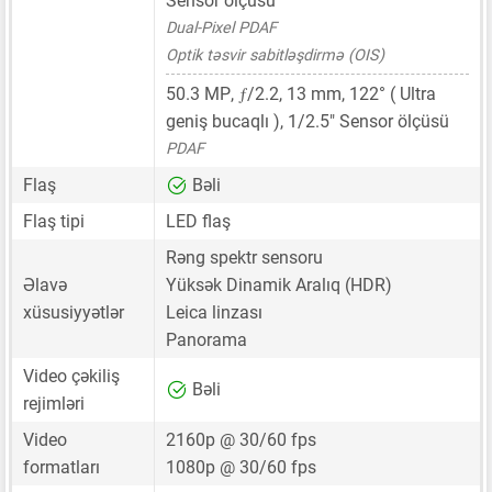
Sensor ölçüsü
Dual-Pixel PDAF
Optik təsvir sabitləşdirmə (OIS)
ƒ
50.3 MP
,
/2.2,
13 mm
, 122° ( Ultra
geniş bucaqlı ),
1/2.5"
Sensor ölçüsü
PDAF
Flaş
Bəli
Flaş tipi
LED flaş
Rəng spektr sensoru
Əlavə
Yüksək Dinamik Aralıq (HDR)
xüsusiyyətlər
Leica linzası
Panorama
Video çəkiliş
Bəli
rejimləri
Video
2160p @ 30/60 fps
formatları
1080p @ 30/60 fps