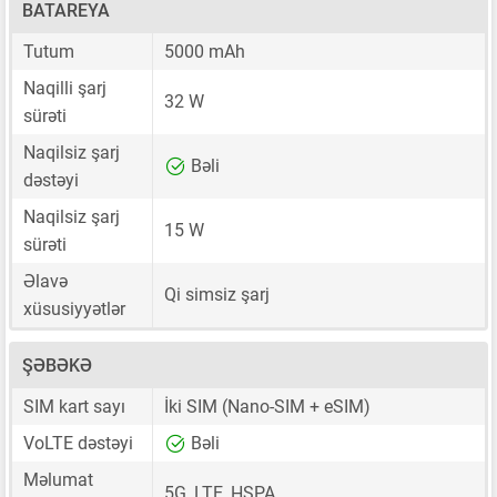
BATAREYA
Tutum
5000 mAh
Naqilli şarj
32 W
sürəti
Naqilsiz şarj
Bəli
dəstəyi
Naqilsiz şarj
15 W
sürəti
Əlavə
Qi simsiz şarj
xüsusiyyətlər
ŞƏBƏKƏ
SIM kart sayı
İki SIM
(Nano-SIM + eSIM)
VoLTE dəstəyi
Bəli
Məlumat
5G, LTE, HSPA