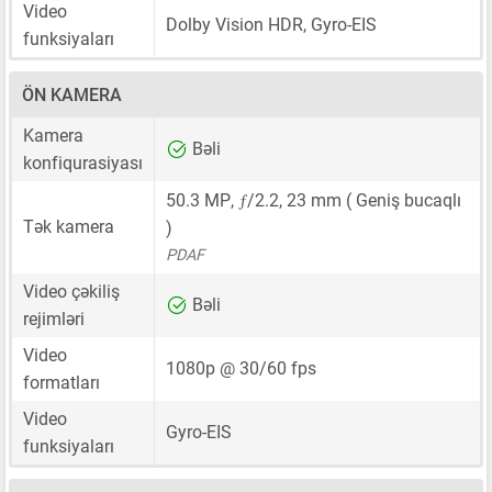
Video
Dolby Vision HDR, Gyro-EIS
funksiyaları
ÖN KAMERA
Kamera
Bəli
konfiqurasiyası
ƒ
50.3 MP
,
/2.2,
23 mm
( Geniş bucaqlı
Tək kamera
)
PDAF
Video çəkiliş
Bəli
rejimləri
Video
1080p @ 30/60 fps
formatları
Video
Gyro-EIS
funksiyaları