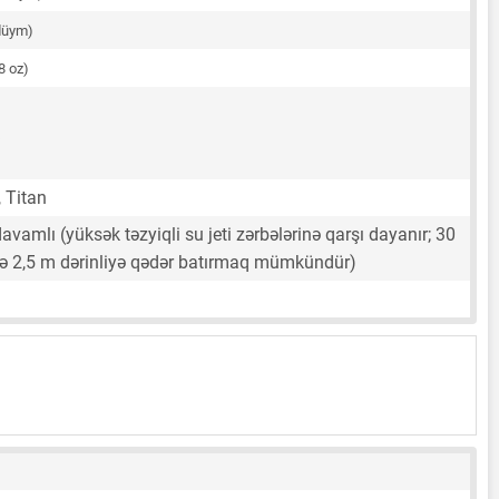
düym)
8 oz)
 Titan
avamlı (yüksək təzyiqli su jeti zərbələrinə qarşı dayanır; 30
də 2,5 m dərinliyə qədər batırmaq mümkündür)