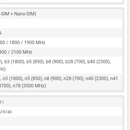
-SIM + Nano-SIM)
A
00 / 1800 / 1900 MHz
900 / 2100 MHz
, b3 (1800), b5 (850), b8 (900), b28 (700), b40 (2300),
Hz)
 n3 (1800), n5 (850), n8 (900), n28 (700), n40 (2300), n41
(3700), n78 (3500 MHz)
5 )
g/n/ac