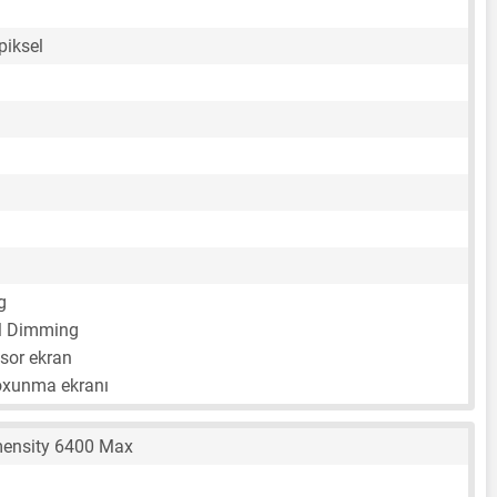
piksel
g
 Dimming
sor ekran
toxunma ekranı
mensity 6400 Max