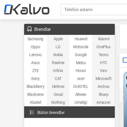
Telefon axtarın
Brendlər
Samsung
Apple
Huawei
Xiaomi
Oppo
LG
Motorola
OnePlus
Lenovo
Nokia
Google
Tecno
Asus
Realme
Meizu
HTC
ZTE
Infinix
Honor
Vivo
Sony
CAT
Acer
Microsoft
BlackBerry
Ulefone
OUKITEL
Archos
Blackview
Oscal
Allview
Sharp
Alcatel
Nothing
Umidigi
Amazon
Bütün brendlər