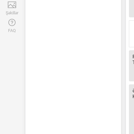
Şəkillər
FAQ