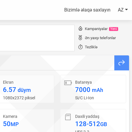
Bizimlə əlaqə saxlayın
AZ
Kampaniyalar
Yeni
Ən yaxşı telefonlar
Tezliklə
Ekran
Batareya
6.57
7000
düym
mAh
1080x2372 piksel
Si/C Li-Ion
Kamera
Daxili yaddaş
50
128-512
MP
GB
UFS 2.2