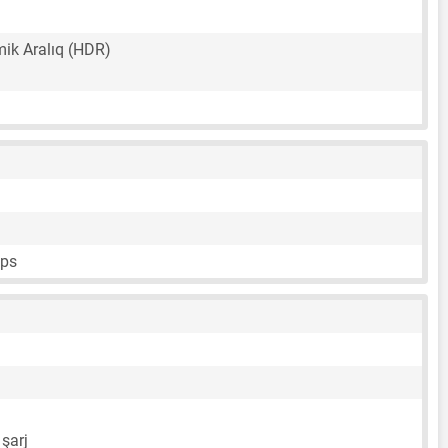
ik Aralıq (HDR)
fps
 şarj