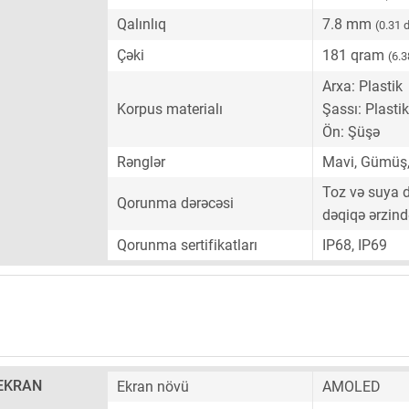
Qalınlıq
7.8 mm
(0.31 
Çəki
181 qram
(6.3
Arxa: Plastik
Korpus materialı
Şassı: Plastik
Ön: Şüşə
Rənglər
Mavi, Gümüş,
Toz və suya d
Qorunma dərəcəsi
dəqiqə ərzin
Qorunma sertifikatları
IP68, IP69
EKRAN
Ekran növü
AMOLED