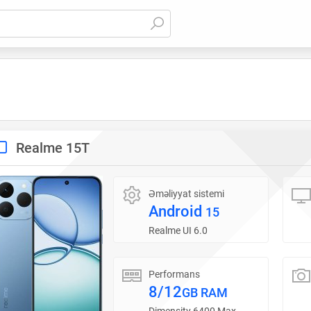
Realme 15T
Əməliyyat sistemi
Android
15
Realme UI 6.0
Performans
8/12
GB RAM
Dimensity 6400 Max