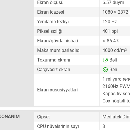
Ekran ölçüsü
6.57 düym
Ekran icazəsi
1080 × 2372 
Yeniləmə tezliyi
120 Hz
Piksel sıxlığı
401 ppi
Ekran/gövdə nisbəti
≈ 86.4%
Maksimum parlaqlıq
4000 cd/m²
Toxunma ekranı
Bəli
Çərçivəsiz ekran
Bəli
1 milyard rən
2160Hz PWM
Ekran xüsusiyyətləri
Kapasitiv sen
Çox nöqtəli 
DONANIM
Çipset
Mediatek Di
CPU nüvələrinin sayı
8