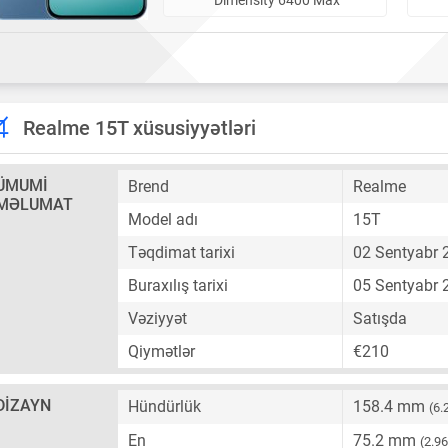
Realme 15T xüsusiyyətləri
ÜMUMI
Brend
Realme
MƏLUMAT
Model adı
15T
Təqdimat tarixi
02 Sentyabr 
Buraxılış tarixi
05 Sentyabr 
Vəziyyət
Satışda
Qiymətlər
€210
DIZAYN
Hündürlük
158.4 mm
(6.
En
75.2 mm
(2.9