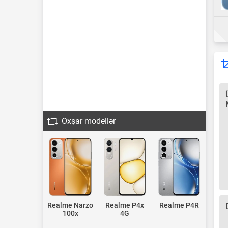
Oxşar modellər
Realme Narzo
Realme P4x
Realme P4R
100x
4G