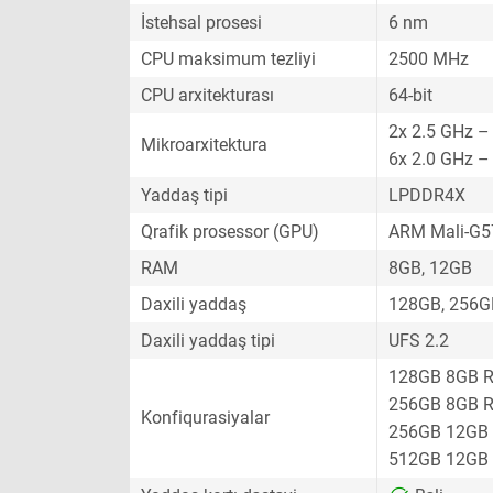
İstehsal prosesi
6 nm
CPU maksimum tezliyi
2500 MHz
CPU arxitekturası
64-bit
2x 2.5 GHz –
Mikroarxitektura
6x 2.0 GHz –
Yaddaş tipi
LPDDR4X
Qrafik prosessor (GPU)
ARM Mali-G
RAM
8GB, 12GB
Daxili yaddaş
128GB, 256G
Daxili yaddaş tipi
UFS 2.2
128GB 8GB 
256GB 8GB 
Konfiqurasiyalar
256GB 12GB
512GB 12GB