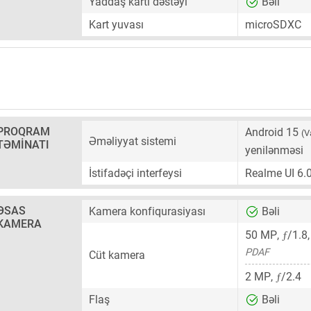
Yaddaş kartı dəstəyi
Bəli
Kart yuvası
microSDXC
PROQRAM
Android 15
(V
Əməliyyat sistemi
TƏMINATI
yenilənməsi
İstifadəçi interfeysi
Realme UI 6.
ƏSAS
Kamera konfiqurasiyası
Bəli
KAMERA
ƒ
50 MP
,
/1.8
PDAF
Cüt kamera
ƒ
2 MP
,
/2.4
Flaş
Bəli