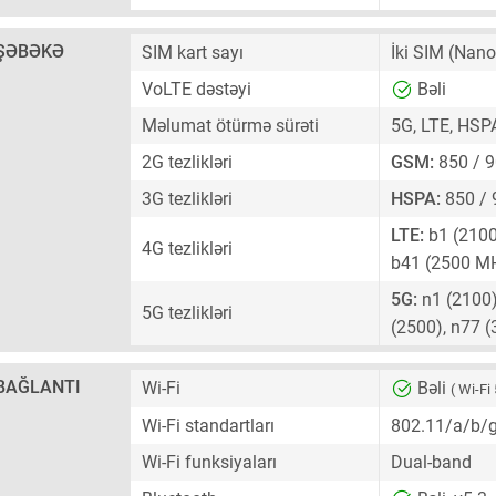
ŞƏBƏKƏ
SIM kart sayı
İki SIM
(Nano
VoLTE dəstəyi
Bəli
Məlumat ötürmə sürəti
5G, LTE, HSP
2G tezlikləri
GSM:
850 / 9
3G tezlikləri
HSPA:
850 / 
LTE:
b1 (2100)
4G tezlikləri
b41 (2500 M
5G:
n1 (2100),
5G tezlikləri
(2500), n77 
BAĞLANTI
Wi-Fi
Bəli
( Wi-Fi 
Wi-Fi standartları
802.11/a/b/
Wi-Fi funksiyaları
Dual-band