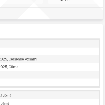
2025, Çərşənbə Axşamı
2025, Cümə
24 düym)
6 düym)