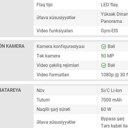
Flaş tipi
LED flaş
Yüksək Dinam
Əlavə xüsusiyyətlər
Panorama
Video funksiyaları
Gyro-EIS
ÖN KAMERA
Kamera konfiqurasiyası
Bəli
Tək kamera
50 MP
Video çəkiliş rejimləri
Bəli
Video formatları
1080p @ 30 
BATAREYA
Növ
Si/C Li-Ion
Tutum
7000 mAh
Naqilli şarj sürəti
60 W
Bypass şarj
Əlavə xüsusiyyətlər
Tərs kabel ilə