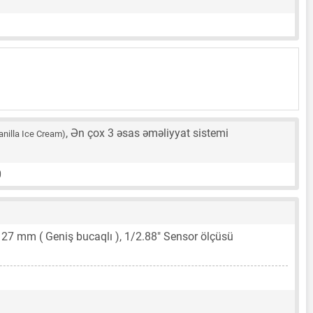
, Ən çox 3 əsas əməliyyat sistemi
anilla Ice Cream)
0
,
27 mm
( Geniş bucaqlı ),
1/2.88"
Sensor ölçüsü