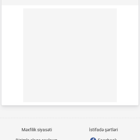
Məxfilik siyasəti
İstifadə şərtləri