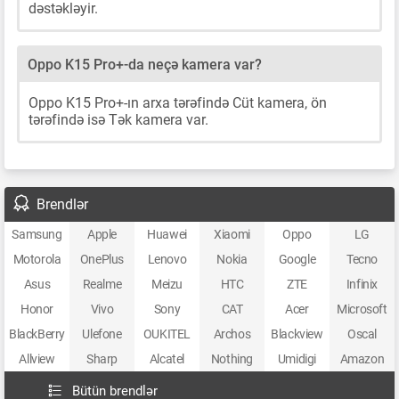
dəstəkləyir.
Oppo K15 Pro+-da neçə kamera var?
Oppo K15 Pro+-ın arxa tərəfində Cüt kamera, ön
tərəfində isə Tək kamera var.
Brendlər
Samsung
Apple
Huawei
Xiaomi
Oppo
LG
Motorola
OnePlus
Lenovo
Nokia
Google
Tecno
Asus
Realme
Meizu
HTC
ZTE
Infinix
Honor
Vivo
Sony
CAT
Acer
Microsoft
BlackBerry
Ulefone
OUKITEL
Archos
Blackview
Oscal
Allview
Sharp
Alcatel
Nothing
Umidigi
Amazon
Bütün brendlər