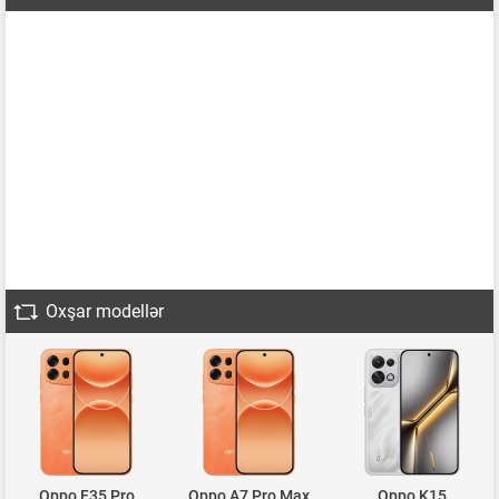
Oxşar modellər
Oppo F35 Pro
Oppo A7 Pro Max
Oppo K15