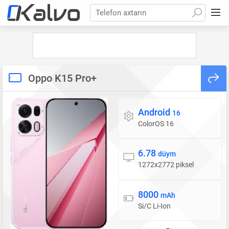
Telefon axtarın
Oppo K15 Pro+
Android
Əməliyyat sistemi
16
ColorOS 16
6.78
Ekran
düym
1272x2772 piksel
8000
Batareya
mAh
Si/C Li-Ion