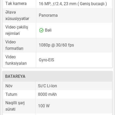
ƒ
Tək kamera
16 MP
,
/2.4,
23 mm
( Geniş bucaqlı )
Əlavə
Panorama
xüsusiyyətlər
Video çəkiliş
Bəli
rejimləri
Video
1080p @ 30/60 fps
formatları
Video
Gyro-EIS
funksiyaları
BATAREYA
Növ
Si/C Li-Ion
Tutum
8000 mAh
Naqilli şarj
100 W
sürəti