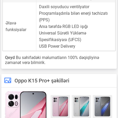
Daxili soyuducu ventilyator
Proqramlaşdırıla bilən enerji təchizatı
(PPS)
Əlavə
Arxa tərəfdə RGB LED işığı
funksiyalar
Universal Sürətli Yükləmə
Spesifikasiyası (UFCS)
USB Power Delivery
Qeyd
Bu səhifədəki məlumatların 100% dəqiqliyinə
zəmanət verə bilmirik.
Oppo K15 Pro+ şəkilləri