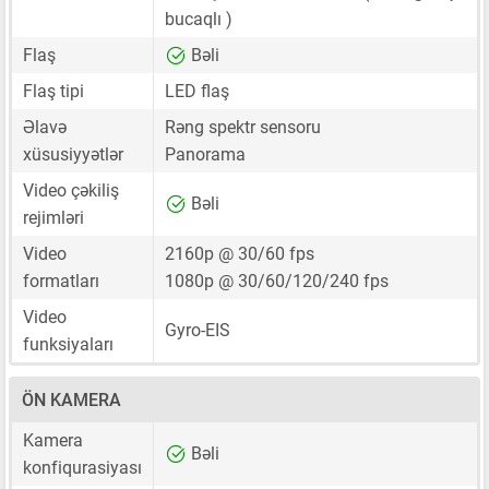
bucaqlı )
Flaş
Bəli
Flaş tipi
LED flaş
Əlavə
Rəng spektr sensoru
xüsusiyyətlər
Panorama
Video çəkiliş
Bəli
rejimləri
Video
2160p @ 30/60 fps
formatları
1080p @ 30/60/120/240 fps
Video
Gyro-EIS
funksiyaları
ÖN KAMERA
Kamera
Bəli
konfiqurasiyası