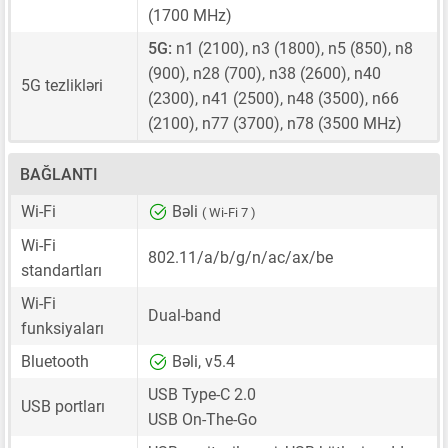
(1700 MHz)
5G:
n1 (2100), n3 (1800), n5 (850), n8
(900), n28 (700), n38 (2600), n40
5G tezlikləri
(2300), n41 (2500), n48 (3500), n66
(2100), n77 (3700), n78 (3500 MHz)
BAĞLANTI
Wi-Fi
Bəli
( Wi-Fi 7 )
Wi-Fi
802.11/a/b/g/n/ac/ax/be
standartları
Wi-Fi
Dual-band
funksiyaları
Bluetooth
Bəli, v5.4
USB Type-C 2.0
USB portları
USB On-The-Go