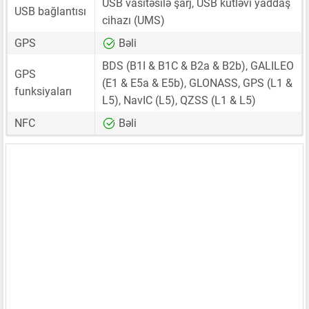
USB vasitəsilə şarj, USB kütləvi yaddaş
USB bağlantısı
cihazı (UMS)
GPS
Bəli
BDS (B1I & B1C & B2a & B2b), GALILEO
GPS
(E1 & E5a & E5b), GLONASS, GPS (L1 &
funksiyaları
L5), NavIC (L5), QZSS (L1 & L5)
NFC
Bəli