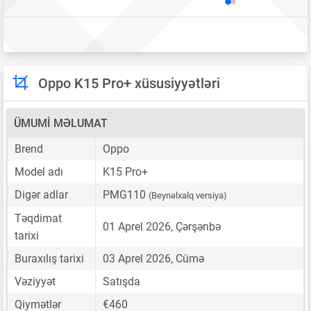
Oppo K15 Pro+ xüsusiyyətləri
ÜMUMI MƏLUMAT
Brend
Oppo
Model adı
K15 Pro+
Digər adlar
PMG110
(Beynəlxalq versiya)
Təqdimat
01 Aprel 2026, Çərşənbə
tarixi
Buraxılış tarixi
03 Aprel 2026, Cümə
Vəziyyət
Satışda
Qiymətlər
€460