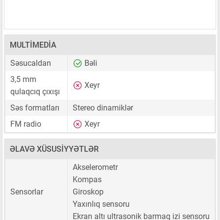
MULTIMEDIA
Səsucaldan
Bəli
3,5 mm
Xeyr
qulaqcıq çıxışı
Səs formatları
Stereo dinamiklər
FM radio
Xeyr
ƏLAVƏ XÜSUSIYYƏTLƏR
Akselerometr
Kompas
Sensorlar
Giroskop
Yaxınlıq sensoru
Ekran altı ultrasonik barmaq izi sensoru