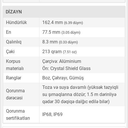
DIZAYN
Hündürlük
162.4 mm
(6.39 düym)
En
77.5 mm
(3.05 düym)
Qalınlıq
8.3 mm
(0.33 düym)
Çəki
213 qram
(7.51 oz)
Korpus
Çərçivə: Alüminium
materialı
Ön: Crystal Shield Glass
Rənglər
Boz, Çəhrayı, Gümüş
Toza və suya davamlı (yüksək təzyiqli
Qorunma
su şırnaqlarına dözür; 1.5 m dərinliyə
dərəcəsi
qədər 30 dəqiqə dalğıc edilə bilər)
Qorunma
IP68, IP69
sertifikatları