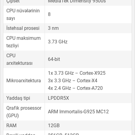
Çipset
MediaTek Dimensity 9500s
CPU nüvələrinin
8
sayı
İstehsal prosesi
3 nm
CPU maksimum
3.73 GHz
tezliyi
CPU
64-bit
arxitekturası
1x 3.73 GHz – Cortex-X925
Mikroarxitektura
3x 3.3 GHz – Cortex-X4
4x 2.4 GHz – Cortex-A720
Yaddaş tipi
LPDDR5X
Qrafik prosessor
ARM Immortalis-G925 MC12
(GPU)
RAM
12GB