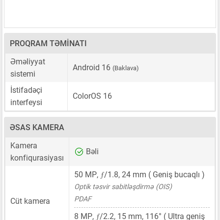
PROQRAM TƏMINATI
Əməliyyat
Android 16
(Baklava)
sistemi
İstifadəçi
ColorOS 16
interfeysi
ƏSAS KAMERA
Kamera
Bəli
konfiqurasiyası
ƒ
50 MP
,
/1.8,
24 mm
( Geniş bucaqlı )
Optik təsvir sabitləşdirmə (OIS)
PDAF
Cüt kamera
ƒ
8 MP
,
/2.2,
15 mm
, 116° ( Ultra geniş