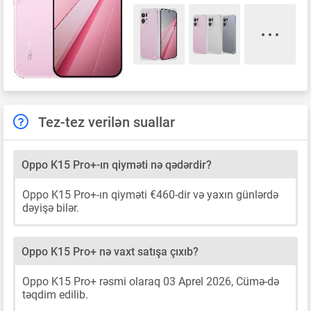
Tez-tez verilən suallar
Oppo K15 Pro+-ın qiyməti nə qədərdir?
Oppo K15 Pro+-ın qiyməti €460-dir və yaxın günlərdə
dəyişə bilər.
Oppo K15 Pro+ nə vaxt satışa çıxıb?
Oppo K15 Pro+ rəsmi olaraq 03 Aprel 2026, Cümə-də
təqdim edilib.