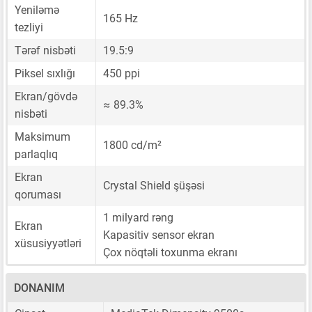
Yeniləmə
165 Hz
tezliyi
Tərəf nisbəti
19.5:9
Piksel sıxlığı
450 ppi
Ekran/gövdə
≈ 89.3%
nisbəti
Maksimum
1800 cd/m²
parlaqlıq
Ekran
Crystal Shield şüşəsi
qoruması
1 milyard rəng
Ekran
Kapasitiv sensor ekran
xüsusiyyətləri
Çox nöqtəli toxunma ekranı
DONANIM