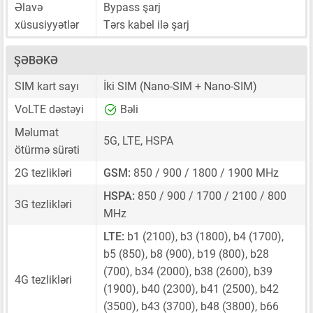
Əlavə
Bypass şarj
xüsusiyyətlər
Tərs kabel ilə şarj
ŞƏBƏKƏ
SIM kart sayı
İki SIM
(Nano-SIM + Nano-SIM)
VoLTE dəstəyi
Bəli
Məlumat
5G, LTE, HSPA
ötürmə sürəti
2G tezlikləri
GSM:
850 / 900 / 1800 / 1900 MHz
HSPA:
850 / 900 / 1700 / 2100 / 800
3G tezlikləri
MHz
LTE:
b1 (2100), b3 (1800), b4 (1700),
b5 (850), b8 (900), b19 (800), b28
(700), b34 (2000), b38 (2600), b39
4G tezlikləri
(1900), b40 (2300), b41 (2500), b42
(3500), b43 (3700), b48 (3800), b66