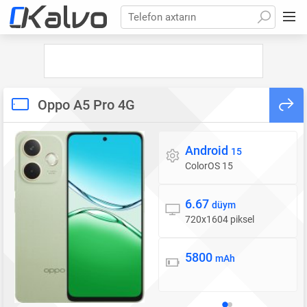
Telefon axtarın
Oppo A5 Pro 4G
Android
Əməliyyat sistemi
15
ColorOS 15
6.67
Ekran
düym
720x1604 piksel
5800
Batareya
mAh