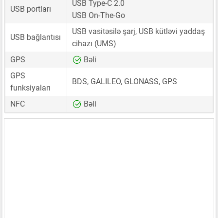
USB Type-C 2.0
USB portları
USB On-The-Go
USB vasitəsilə şarj, USB kütləvi yaddaş
USB bağlantısı
cihazı (UMS)
GPS
Bəli
GPS
BDS, GALILEO, GLONASS, GPS
funksiyaları
NFC
Bəli