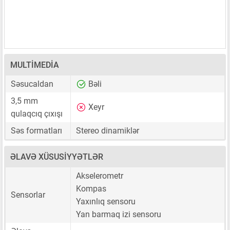
MULTIMEDIA
Səsucaldan
Bəli
3,5 mm
Xeyr
qulaqcıq çıxışı
Səs formatları
Stereo dinamiklər
ƏLAVƏ XÜSUSIYYƏTLƏR
Akselerometr
Kompas
Sensorlar
Yaxınlıq sensoru
Yan barmaq izi sensoru