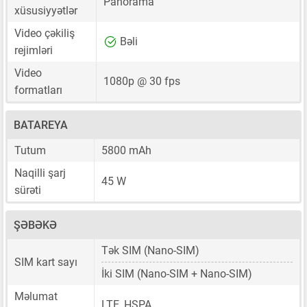
Panorama
xüsusiyyətlər
Video çəkiliş
Bəli
rejimləri
Video
1080p @ 30 fps
formatları
BATAREYA
Tutum
5800 mAh
Naqilli şarj
45 W
sürəti
ŞƏBƏKƏ
Tək SIM
(Nano-SIM)
SIM kart sayı
İki SIM
(Nano-SIM + Nano-SIM)
Məlumat
LTE, HSPA