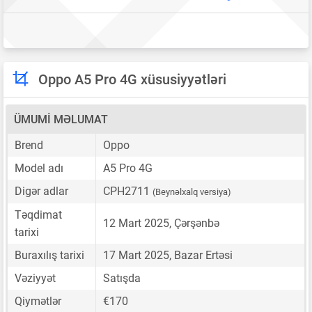
Oppo A5 Pro 4G xüsusiyyətləri
ÜMUMI MƏLUMAT
Brend
Oppo
Model adı
A5 Pro 4G
Digər adlar
CPH2711
(Beynəlxalq versiya)
Təqdimat
12 Mart 2025, Çərşənbə
tarixi
Buraxılış tarixi
17 Mart 2025, Bazar Ertəsi
Vəziyyət
Satışda
Qiymətlər
€170