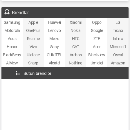
Brendlər
Samsung
Apple
Huawei
Xiaomi
Oppo
LG
Motorola
OnePlus
Lenovo
Nokia
Google
Tecno
Asus
Realme
Meizu
HTC
ZTE
Infinix
Honor
Vivo
Sony
CAT
Acer
Microsoft
BlackBerry
Ulefone
OUKITEL
Archos
Blackview
Oscal
Allview
Sharp
Alcatel
Nothing
Umidigi
Amazon
Bütün brendlər