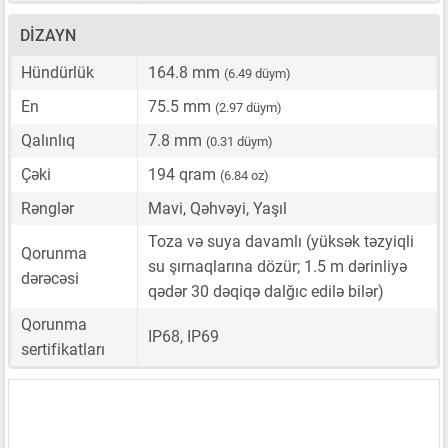
DIZAYN
Hündürlük
164.8 mm
(6.49 düym)
En
75.5 mm
(2.97 düym)
Qalınlıq
7.8 mm
(0.31 düym)
Çəki
194 qram
(6.84 oz)
Rənglər
Mavi, Qəhvəyi, Yaşıl
Toza və suya davamlı (yüksək təzyiqli
Qorunma
su şırnaqlarına dözür; 1.5 m dərinliyə
dərəcəsi
qədər 30 dəqiqə dalğıc edilə bilər)
Qorunma
IP68, IP69
sertifikatları