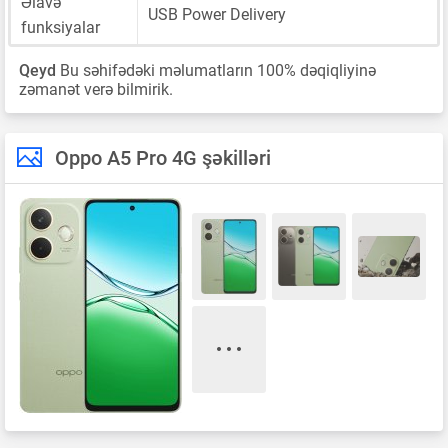
Əlavə
USB Power Delivery
funksiyalar
Qeyd
Bu səhifədəki məlumatların 100% dəqiqliyinə
zəmanət verə bilmirik.
Oppo A5 Pro 4G şəkilləri