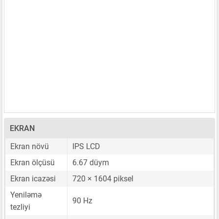
EKRAN
Ekran növü
IPS LCD
Ekran ölçüsü
6.67 düym
Ekran icazəsi
720 × 1604 piksel
Yeniləmə
90 Hz
tezliyi