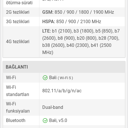
ötürmə sürəti
2G tezlikləri
GSM:
850 / 900 / 1800 / 1900 MHz
3G tezlikləri
HSPA:
850 / 900 / 2100 MHz
LTE:
b1 (2100), b3 (1800), b5 (850), b7
(2600), b8 (900), b20 (800), b28 (700),
4G tezlikləri
b38 (2600), b40 (2300), b41 (2500
MHz)
BAĞLANTI
Wi-Fi
Bəli
( Wi-Fi 5 )
Wi-Fi
802.11/a/b/g/n/ac
standartları
Wi-Fi
Dual-band
funksiyaları
Bluetooth
Bəli, v5.0