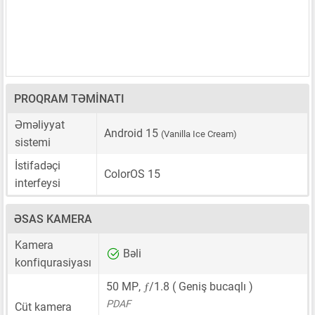
PROQRAM TƏMINATI
Əməliyyat
Android 15
(Vanilla Ice Cream)
sistemi
İstifadəçi
ColorOS 15
interfeysi
ƏSAS KAMERA
Kamera
Bəli
konfiqurasiyası
ƒ
50 MP
,
/1.8 ( Geniş bucaqlı )
PDAF
Cüt kamera