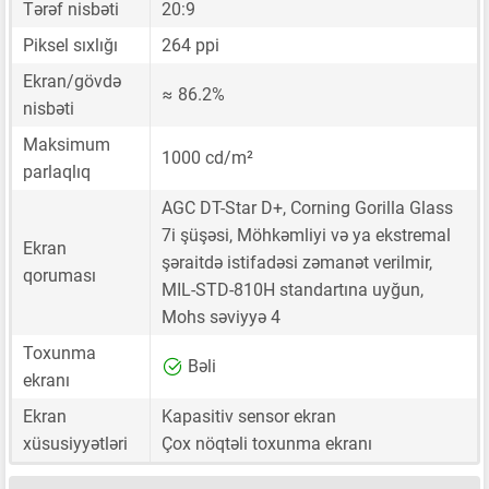
Tərəf nisbəti
20:9
Piksel sıxlığı
264 ppi
Ekran/gövdə
≈ 86.2%
nisbəti
Maksimum
1000 cd/m²
parlaqlıq
AGC DT-Star D+, Corning Gorilla Glass
7i şüşəsi, Möhkəmliyi və ya ekstremal
Ekran
şəraitdə istifadəsi zəmanət verilmir,
qoruması
MIL-STD-810H standartına uyğun,
Mohs səviyyə 4
Toxunma
Bəli
ekranı
Ekran
Kapasitiv sensor ekran
xüsusiyyətləri
Çox nöqtəli toxunma ekranı