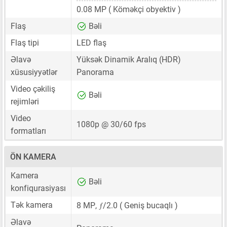
0.08 MP
( Köməkçi obyektiv )
Flaş
Bəli
Flaş tipi
LED flaş
Əlavə
Yüksək Dinamik Aralıq (HDR)
xüsusiyyətlər
Panorama
Video çəkiliş
Bəli
rejimləri
Video
1080p @ 30/60 fps
formatları
ÖN KAMERA
Kamera
Bəli
konfiqurasiyası
ƒ
Tək kamera
8 MP
,
/2.0 ( Geniş bucaqlı )
Əlavə