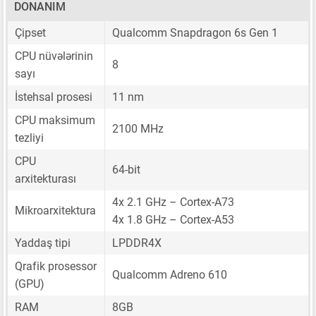
DONANIM
Çipset
Qualcomm Snapdragon 6s Gen 1
CPU nüvələrinin
8
sayı
İstehsal prosesi
11 nm
CPU maksimum
2100 MHz
tezliyi
CPU
64-bit
arxitekturası
4x 2.1 GHz – Cortex-A73
Mikroarxitektura
4x 1.8 GHz – Cortex-A53
Yaddaş tipi
LPDDR4X
Qrafik prosessor
Qualcomm Adreno 610
(GPU)
RAM
8GB