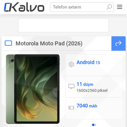
Telefon axtarın
Motorola Moto Pad (2026)
Android
Əməliyyat sistemi
15
11
Ekran
düym
1600x2560 piksel
7040
Batareya
mAh