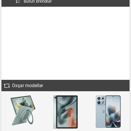
Bütün brendlər
Oxşar modellər