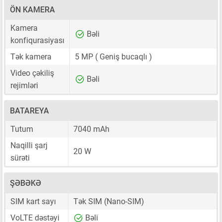
ÖN KAMERA
Kamera
Bəli
konfiqurasiyası
Tək kamera
5 MP
( Geniş bucaqlı )
Video çəkiliş
Bəli
rejimləri
BATAREYA
Tutum
7040 mAh
Naqilli şarj
20 W
sürəti
ŞƏBƏKƏ
SIM kart sayı
Tək SIM
(Nano-SIM)
VoLTE dəstəyi
Bəli