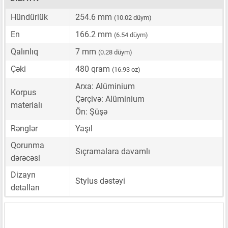
Hündürlük
254.6 mm
(10.02 düym)
En
166.2 mm
(6.54 düym)
Qalınlıq
7 mm
(0.28 düym)
Çəki
480 qram
(16.93 oz)
Arxa: Alüminium
Korpus
Çərçivə: Alüminium
materialı
Ön: Şüşə
Rənglər
Yaşıl
Qorunma
Sıçramalara davamlı
dərəcəsi
Dizayn
Stylus dəstəyi
detalları