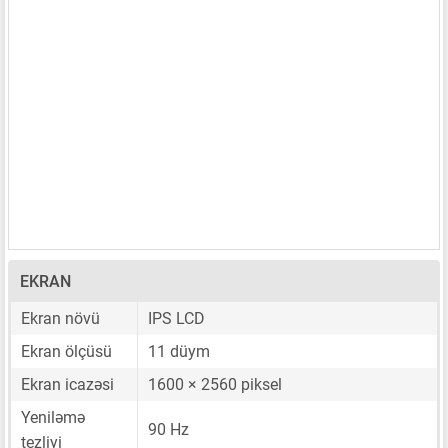
EKRAN
Ekran növü
IPS LCD
Ekran ölçüsü
11 düym
Ekran icazəsi
1600 × 2560 piksel
Yeniləmə
90 Hz
tezliyi