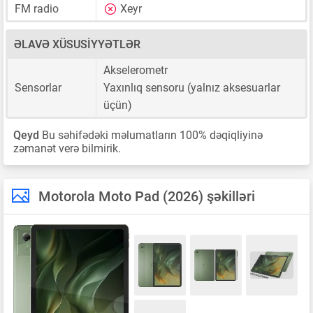
FM radio
Xeyr
ƏLAVƏ XÜSUSIYYƏTLƏR
Akselerometr
Sensorlar
Yaxınlıq sensoru (yalnız aksesuarlar
üçün)
Qeyd
Bu səhifədəki məlumatların 100% dəqiqliyinə
zəmanət verə bilmirik.
Motorola Moto Pad (2026) şəkilləri