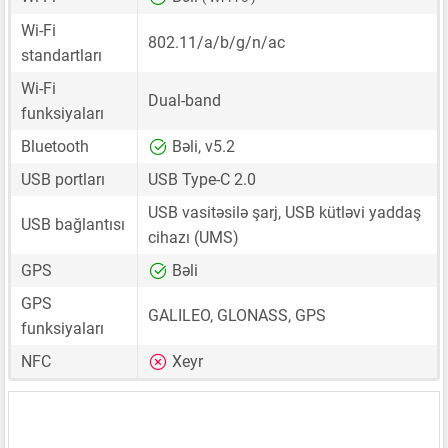
Wi-Fi
802.11/a/b/g/n/ac
standartları
Wi-Fi
Dual-band
funksiyaları
Bluetooth
Bəli, v5.2
USB portları
USB Type-C 2.0
USB vasitəsilə şarj, USB kütləvi yaddaş
USB bağlantısı
cihazı (UMS)
GPS
Bəli
GPS
GALILEO, GLONASS, GPS
funksiyaları
NFC
Xeyr