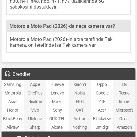
n30, n41, n48, n66, n71, n77 tezliklərində 5G
şəbəkəsini dəstəkləyir.
Motorola Moto Pad (2026)-da neçə kamera var?
Motorola Moto Pad (2026)-ın arxa tərəfində Tək
kamera, ön tərəfində isə Tək kamera var.
Brendlər
Samsung
Apple
Huawei
Xiaomi
Oppo
LG
Motorola
OnePlus
Lenovo
Nokia
Google
Tecno
Asus
Realme
Meizu
HTC
ZTE
Infinix
Honor
Vivo
Sony
CAT
Acer
Microsoft
BlackBerry
Ulefone
OUKITEL
Archos
Blackview
Oscal
Allview
Sharp
Alcatel
Nothing
Umidigi
Amazon