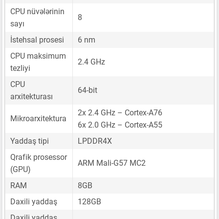
CPU nüvələrinin
8
sayı
İstehsal prosesi
6 nm
CPU maksimum
2.4 GHz
tezliyi
CPU
64-bit
arxitekturası
2x 2.4 GHz – Cortex-A76
Mikroarxitektura
6x 2.0 GHz – Cortex-A55
Yaddaş tipi
LPDDR4X
Qrafik prosessor
ARM Mali-G57 MC2
(GPU)
RAM
8GB
Daxili yaddaş
128GB
Daxili yaddaş