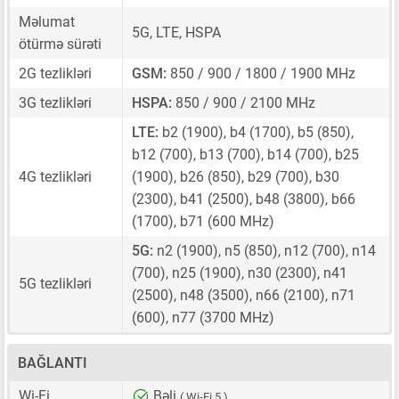
Məlumat
5G, LTE, HSPA
ötürmə sürəti
2G tezlikləri
GSM:
850 / 900 / 1800 / 1900 MHz
3G tezlikləri
HSPA:
850 / 900 / 2100 MHz
LTE:
b2 (1900), b4 (1700), b5 (850),
b12 (700), b13 (700), b14 (700), b25
4G tezlikləri
(1900), b26 (850), b29 (700), b30
(2300), b41 (2500), b48 (3800), b66
(1700), b71 (600 MHz)
5G:
n2 (1900), n5 (850), n12 (700), n14
(700), n25 (1900), n30 (2300), n41
5G tezlikləri
(2500), n48 (3500), n66 (2100), n71
(600), n77 (3700 MHz)
BAĞLANTI
Wi-Fi
Bəli
( Wi-Fi 5 )