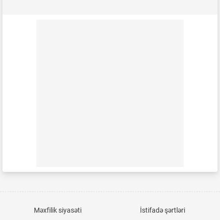
Məxfilik siyasəti
İstifadə şərtləri