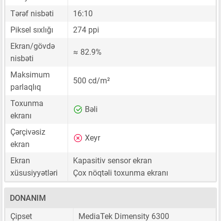
Tərəf nisbəti
16:10
Piksel sıxlığı
274 ppi
Ekran/gövdə
≈ 82.9%
nisbəti
Maksimum
500 cd/m²
parlaqlıq
Toxunma
Bəli
ekranı
Çərçivəsiz
Xeyr
ekran
Ekran
Kapasitiv sensor ekran
xüsusiyyətləri
Çox nöqtəli toxunma ekranı
DONANIM
Çipset
MediaTek Dimensity 6300