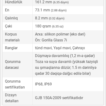
Hündürlük
161.2 mm
(6.35 düym)
En
73.1 mm
(2.88 düym)
Qalınlıq
8.2 mm
(0.32 düym)
Çəki
180 qram
(6.35 oz)
Korpus
Arxa: silikon polimer (eko dəri)
materialı
Ön: Gorilla Glass 7i
Rənglər
tünd mavi, Yaşıl mavi, Çəhrayı
Düşməyə davamlılıq (1,2 m-ə qədər)
Qorunma
Toza və suya davamlı (yüksək təzyiqli
dərəcəsi
su şırnaqlarına dözür; 1.5 m dərinliyə
qədər 30 dəqiqə dalğıc edilə bilər)
Qorunma
IP68, IP69
sertifikatları
Dizayn
GJB 150A-2009 sertifikatlıdır
detalları