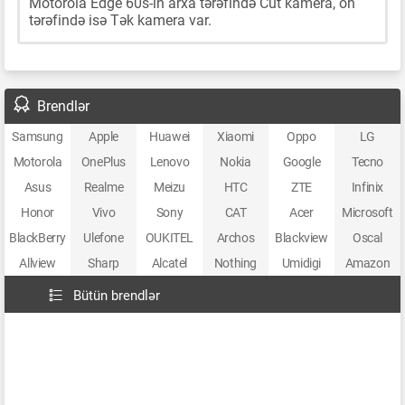
Motorola Edge 60s-ın arxa tərəfində Cüt kamera, ön
tərəfində isə Tək kamera var.
Brendlər
Samsung
Apple
Huawei
Xiaomi
Oppo
LG
Motorola
OnePlus
Lenovo
Nokia
Google
Tecno
Asus
Realme
Meizu
HTC
ZTE
Infinix
Honor
Vivo
Sony
CAT
Acer
Microsoft
BlackBerry
Ulefone
OUKITEL
Archos
Blackview
Oscal
Allview
Sharp
Alcatel
Nothing
Umidigi
Amazon
Bütün brendlər