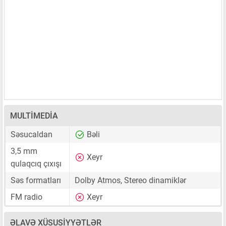
MULTIMEDIA
Səsucaldan
Bəli
3,5 mm
Xeyr
qulaqcıq çıxışı
Səs formatları
Dolby Atmos, Stereo dinamiklər
FM radio
Xeyr
ƏLAVƏ XÜSUSIYYƏTLƏR