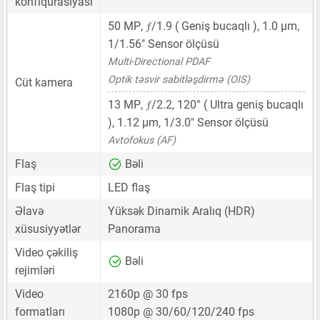
konfiqurasiyası
ƒ
50 MP
,
/1.9 ( Geniş bucaqlı ),
1.0 μm
,
1/1.56"
Sensor ölçüsü
Multi-Directional PDAF
Optik təsvir sabitləşdirmə (OIS)
Cüt kamera
ƒ
13 MP
,
/2.2, 120° ( Ultra geniş bucaqlı
),
1.12 μm
,
1/3.0"
Sensor ölçüsü
Avtofokus (AF)
Flaş
Bəli
Flaş tipi
LED flaş
Əlavə
Yüksək Dinamik Aralıq (HDR)
xüsusiyyətlər
Panorama
Video çəkiliş
Bəli
rejimləri
Video
2160p @ 30 fps
formatları
1080p @ 30/60/120/240 fps