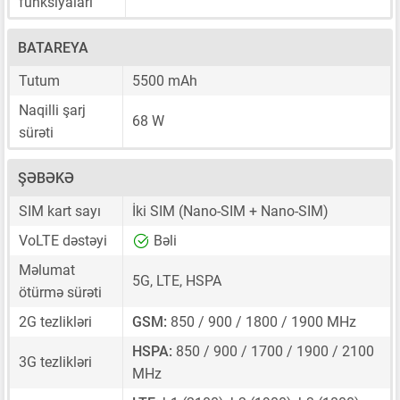
funksiyaları
BATAREYA
Tutum
5500 mAh
Naqilli şarj
68 W
sürəti
ŞƏBƏKƏ
SIM kart sayı
İki SIM
(Nano-SIM + Nano-SIM)
VoLTE dəstəyi
Bəli
Məlumat
5G, LTE, HSPA
ötürmə sürəti
2G tezlikləri
GSM:
850 / 900 / 1800 / 1900 MHz
HSPA:
850 / 900 / 1700 / 1900 / 2100
3G tezlikləri
MHz