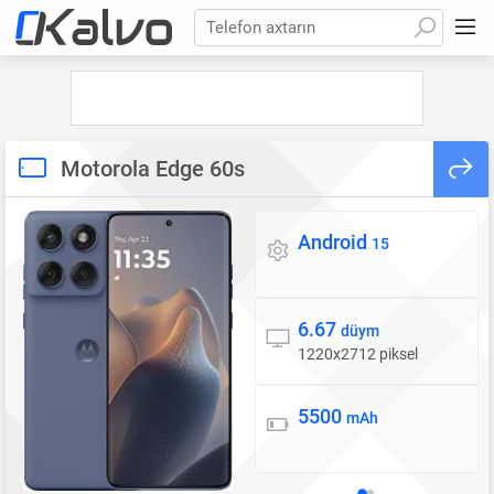
Telefon axtarın
Motorola Edge 60s
Android
Əməliyyat sistemi
15
6.67
Ekran
düym
1220x2712 piksel
5500
Batareya
mAh