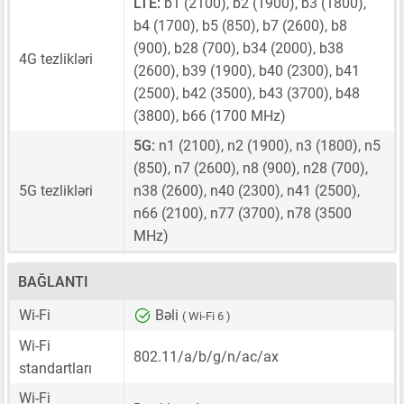
LTE:
b1 (2100), b2 (1900), b3 (1800),
b4 (1700), b5 (850), b7 (2600), b8
(900), b28 (700), b34 (2000), b38
4G tezlikləri
(2600), b39 (1900), b40 (2300), b41
(2500), b42 (3500), b43 (3700), b48
(3800), b66 (1700 MHz)
5G:
n1 (2100), n2 (1900), n3 (1800), n5
(850), n7 (2600), n8 (900), n28 (700),
5G tezlikləri
n38 (2600), n40 (2300), n41 (2500),
n66 (2100), n77 (3700), n78 (3500
MHz)
BAĞLANTI
Wi-Fi
Bəli
( Wi-Fi 6 )
Wi-Fi
802.11/a/b/g/n/ac/ax
standartları
Wi-Fi