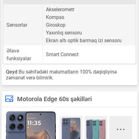
Akselerometr
Kompas
Sensorlar
Giroskop
Yaxınlıq sensoru
Ekran altı optik barmaq izi sensoru
Əlavə
Smart Connect
funksiyalar
Qeyd
Bu səhifədəki məlumatların 100% dəqiqliyinə
zəmanət verə bilmirik.
Motorola Edge 60s şəkilləri