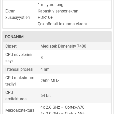
1 milyard rəng
Ekran
Kapasitiv sensor ekran
xüsusiyyətləri
HDR10+
Çox nöqtəli toxunma ekranı
DONANIM
Çipset
Mediatek Dimensity 7400
CPU nüvələrinin
8
sayı
İstehsal prosesi
4 nm
CPU maksimum
2600 MHz
tezliyi
CPU
64-bit
arxitekturası
4x 2.6 GHz – Cortex-A78
Mikroarxitektura
4x 2.0 GHz – Cortex-A55