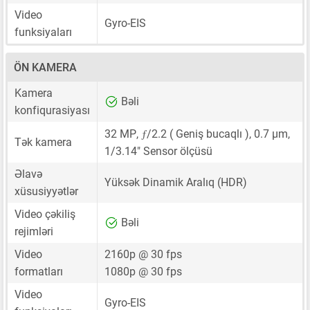
Video
Gyro-EIS
funksiyaları
ÖN KAMERA
Kamera
Bəli
konfiqurasiyası
ƒ
32 MP
,
/2.2 ( Geniş bucaqlı ),
0.7 μm
,
Tək kamera
1/3.14"
Sensor ölçüsü
Əlavə
Yüksək Dinamik Aralıq (HDR)
xüsusiyyətlər
Video çəkiliş
Bəli
rejimləri
Video
2160p @ 30 fps
formatları
1080p @ 30 fps
Video
Gyro-EIS