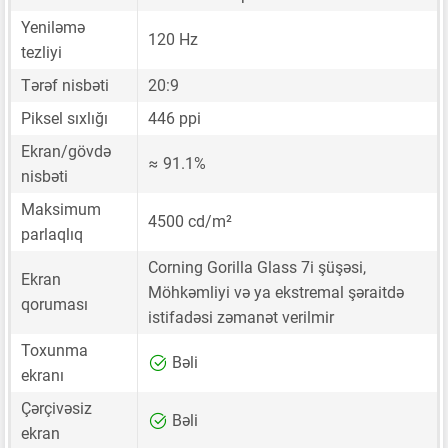
Yeniləmə
120 Hz
tezliyi
Tərəf nisbəti
20:9
Piksel sıxlığı
446 ppi
Ekran/gövdə
≈ 91.1%
nisbəti
Maksimum
4500 cd/m²
parlaqlıq
Corning Gorilla Glass 7i şüşəsi,
Ekran
Möhkəmliyi və ya ekstremal şəraitdə
qoruması
istifadəsi zəmanət verilmir
Toxunma
Bəli
ekranı
Çərçivəsiz
Bəli
ekran