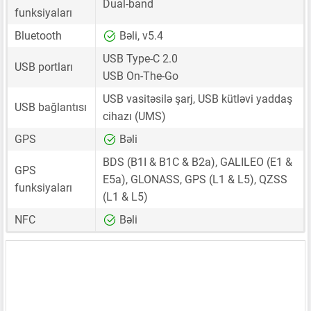
Dual-band
funksiyaları
Bluetooth
Bəli, v5.4
USB Type-C 2.0
USB portları
USB On-The-Go
USB vasitəsilə şarj, USB kütləvi yaddaş
USB bağlantısı
cihazı (UMS)
GPS
Bəli
BDS (B1I & B1C & B2a), GALILEO (E1 &
GPS
E5a), GLONASS, GPS (L1 & L5), QZSS
funksiyaları
(L1 & L5)
NFC
Bəli