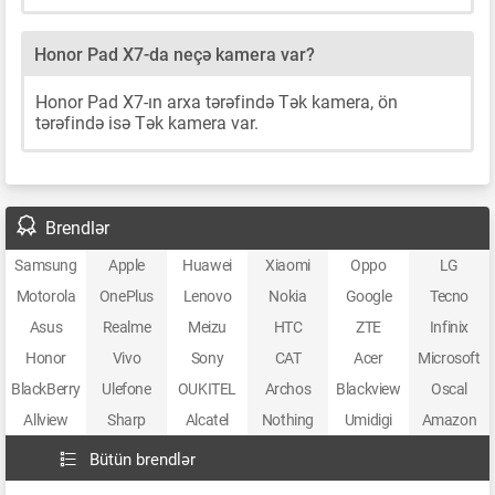
Honor Pad X7-da neçə kamera var?
Honor Pad X7-ın arxa tərəfində Tək kamera, ön
tərəfində isə Tək kamera var.
Brendlər
Samsung
Apple
Huawei
Xiaomi
Oppo
LG
Motorola
OnePlus
Lenovo
Nokia
Google
Tecno
Asus
Realme
Meizu
HTC
ZTE
Infinix
Honor
Vivo
Sony
CAT
Acer
Microsoft
BlackBerry
Ulefone
OUKITEL
Archos
Blackview
Oscal
Allview
Sharp
Alcatel
Nothing
Umidigi
Amazon
Bütün brendlər