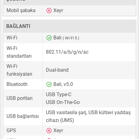
Mobil şəbəkə
Xeyr
BAĞLANTI
Wi-Fi
Bəli
( Wi-Fi 5 )
Wi-Fi
802.11/a/b/g/n/ac
standartları
Wi-Fi
Dual-band
funksiyaları
Bluetooth
Bəli, v5.0
USB Type-C
USB portları
USB On-The-Go
USB vasitəsilə şarj, USB kütləvi yaddaş
USB bağlantısı
cihazı (UMS)
GPS
Xeyr