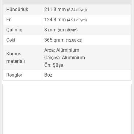
Hündürlük
211.8 mm
(8.34 düym)
En
124.8 mm
(4.91 düym)
Qalınlıq
8 mm
(0.31 düym)
Çəki
365 qram
(12.88 oz)
Arxa: Alüminium
Korpus
Çərçivə: Alüminium
materialı
Ön: Şüşə
Rənglər
Boz