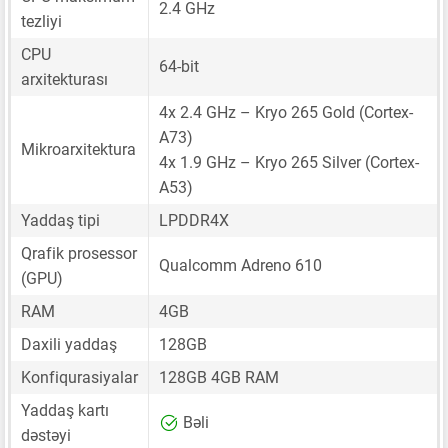
2.4 GHz
tezliyi
CPU
64-bit
arxitekturası
4x 2.4 GHz – Kryo 265 Gold (Cortex-
A73)
Mikroarxitektura
4x 1.9 GHz – Kryo 265 Silver (Cortex-
A53)
Yaddaş tipi
LPDDR4X
Qrafik prosessor
Qualcomm Adreno 610
(GPU)
RAM
4GB
Daxili yaddaş
128GB
Konfiqurasiyalar
128GB 4GB RAM
Yaddaş kartı
Bəli
dəstəyi