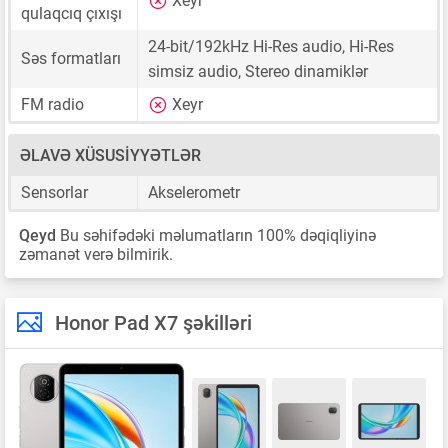
Xeyr
qulaqcıq çıxışı
24-bit/192kHz Hi-Res audio, Hi-Res
Səs formatları
simsiz audio, Stereo dinamiklər
FM radio
Xeyr
ƏLAVƏ XÜSUSIYYƏTLƏR
Sensorlar
Akselerometr
Qeyd
Bu səhifədəki məlumatların 100% dəqiqliyinə
zəmanət verə bilmirik.
Honor Pad X7 şəkilləri