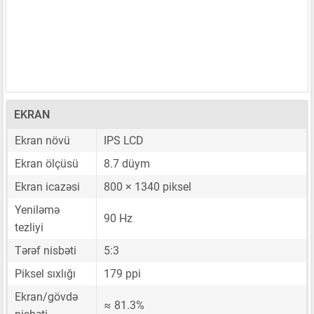
EKRAN
Ekran növü
IPS LCD
Ekran ölçüsü
8.7 düym
Ekran icazəsi
800 × 1340 piksel
Yeniləmə
90 Hz
tezliyi
Tərəf nisbəti
5:3
Piksel sıxlığı
179 ppi
Ekran/gövdə
≈ 81.3%