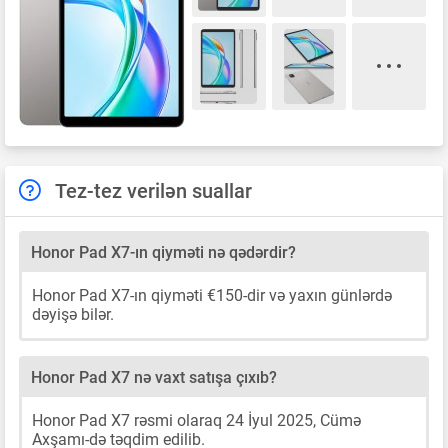
Tez-tez verilən suallar
Honor Pad X7-ın qiyməti nə qədərdir?
Honor Pad X7-ın qiyməti €150-dir və yaxın günlərdə
dəyişə bilər.
Honor Pad X7 nə vaxt satışa çıxıb?
Honor Pad X7 rəsmi olaraq 24 İyul 2025, Cümə
Axşamı-də təqdim edilib.