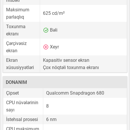
nisbəti
Maksimum
625 cd/m²
parlaqlıq
Toxunma
Bəli
ekranı
Çərçivəsiz
Xeyr
ekran
Ekran
Kapasitiv sensor ekran
xüsusiyyətləri
Çox nöqtəli toxunma ekranı
DONANIM
Çipset
Qualcomm Snapdragon 680
CPU nüvələrinin
8
sayı
İstehsal prosesi
6 nm
CPU maksimum