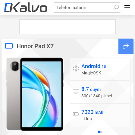
Telefon axtarın
Honor Pad X7
Android
Əməliyyat sistemi
15
MagicOS 9
8.7
Ekran
düym
800x1340 piksel
7020
Batareya
mAh
Li-Ion