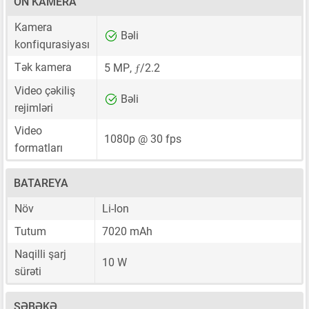
ÖN KAMERA
Kamera
Bəli
konfiqurasiyası
ƒ
Tək kamera
5 MP
,
/2.2
Video çəkiliş
Bəli
rejimləri
Video
1080p @ 30 fps
formatları
BATAREYA
Növ
Li-Ion
Tutum
7020 mAh
Naqilli şarj
10 W
sürəti
ŞƏBƏKƏ