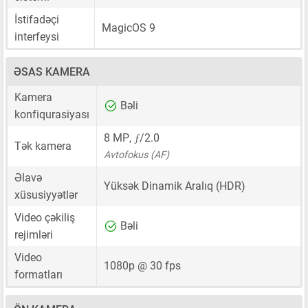
İstifadəçi
MagicOS 9
interfeysi
ƏSAS KAMERA
Kamera
Bəli
konfiqurasiyası
ƒ
8 MP
,
/2.0
Tək kamera
Avtofokus (AF)
Əlavə
Yüksək Dinamik Aralıq (HDR)
xüsusiyyətlər
Video çəkiliş
Bəli
rejimləri
Video
1080p @ 30 fps
formatları