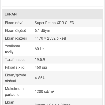
EKRAN
Ekran növü
Super Retina XDR OLED
Ekran ölçüsü
6.1 düym
Ekran icazəsi
1170 × 2532 piksel
Yeniləmə
60 Hz
tezliyi
Tərəf nisbəti
19.5:9
Piksel sıxlığı
460 ppi
Ekran/gövdə
≈ 86%
nisbəti
Maksimum
1200 cd/m²
parlaqlıq
Ekran