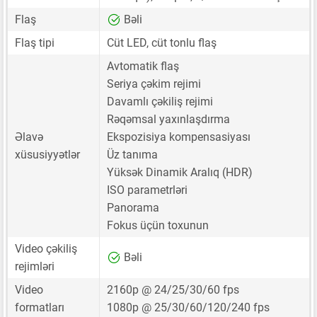
Flaş
Bəli
Flaş tipi
Cüt LED, cüt tonlu flaş
Avtomatik flaş
Seriya çəkim rejimi
Davamlı çəkiliş rejimi
Rəqəmsal yaxınlaşdırma
Əlavə
Ekspozisiya kompensasiyası
xüsusiyyətlər
Üz tanıma
Yüksək Dinamik Aralıq (HDR)
ISO parametrləri
Panorama
Fokus üçün toxunun
Video çəkiliş
Bəli
rejimləri
Video
2160p @ 24/25/30/60 fps
formatları
1080p @ 25/30/60/120/240 fps