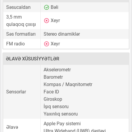
Səsucaldan
Bəli
3,5 mm
Xeyr
qulaqcıq çıxışı
Səs formatları
Stereo dinamiklər
FM radio
Xeyr
ƏLAVƏ XÜSUSIYYƏTLƏR
Akselerometr
Barometr
Kompas / Maqnitometr
Sensorlar
Face ID
Giroskop
İşıq sensoru
Yaxınlıq sensoru
Apple Pay sistemi
Əlavə
Ultra Wideband (UWB) dəstəyi