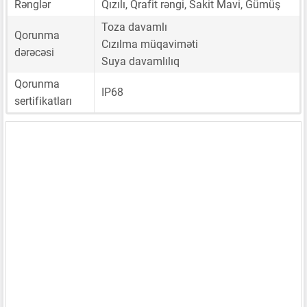
Rənglər
Qızılı, Qrafit rəngi, Sakit Mavi, Gümüş
Toza davamlı
Qorunma
Cızılma müqaviməti
dərəcəsi
Suya davamlılıq
Qorunma
IP68
sertifikatları