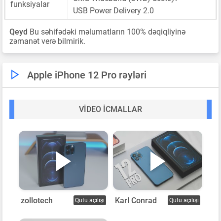
funksiyalar
USB Power Delivery 2.0
Qeyd
Bu səhifədəki məlumatların 100% dəqiqliyinə
zəmanət verə bilmirik.
Apple iPhone 12 Pro rəyləri
VIDEO ICMALLAR
zollotech
Karl Conrad
Qutu açılışı
Qutu açılışı