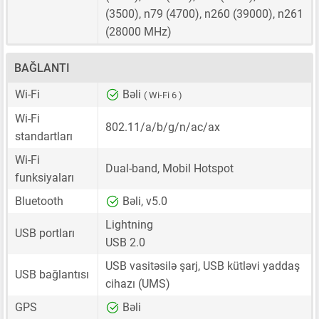
(3500), n79 (4700), n260 (39000), n261
(28000 MHz)
BAĞLANTI
Wi-Fi
Bəli
( Wi-Fi 6 )
Wi-Fi
802.11/a/b/g/n/ac/ax
standartları
Wi-Fi
Dual-band, Mobil Hotspot
funksiyaları
Bluetooth
Bəli, v5.0
Lightning
USB portları
USB 2.0
USB vasitəsilə şarj, USB kütləvi yaddaş
USB bağlantısı
cihazı (UMS)
GPS
Bəli