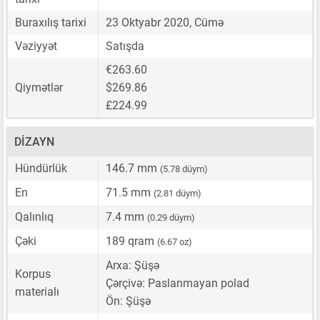
Buraxılış tarixi
23 Oktyabr 2020, Cümə
Vəziyyət
Satışda
€263.60
Qiymətlər
$269.86
£224.99
DIZAYN
Hündürlük
146.7 mm
(5.78 düym)
En
71.5 mm
(2.81 düym)
Qalınlıq
7.4 mm
(0.29 düym)
Çəki
189 qram
(6.67 oz)
Arxa: Şüşə
Korpus
Çərçivə: Paslanmayan polad
materialı
Ön: Şüşə