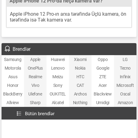
Apple iPhone 12 Pro-da neçə kamera var?
Apple iPhone 12 Pro-ın arxa tərəfində Üçlü kamera, ön
tərəfində isə Tək kamera var.
Brendlər
Samsung
Apple
Huawei
Xiaomi
Oppo
LG
Motorola
OnePlus
Lenovo
Nokia
Google
Tecno
Asus
Realme
Meizu
HTC
ZTE
Infinix
Honor
Vivo
Sony
CAT
Acer
Microsoft
BlackBerry
Ulefone
OUKITEL
Archos
Blackview
Oscal
Allview
Sharp
Alcatel
Nothing
Umidigi
Amazon
Bütün brendlər