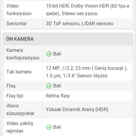
Video
10-bit HDR, Dolby Vision HDR (60 fps-ə
funksiyaları
qədər), Stereo səs yazısı
Sensorlar
3D ToF sensoru, LiDAR sensoru
ÖN KAMERA
Kamera
Bəli
konfiqurasiyası
ƒ
12 MP
,
/2.2,
23 mm
( Geniş bucaqlı ),
Tək kamera
1.0 μm
,
1/3.6"
Sensor ölçüsü
Flaş
Bəli
Flaş tipi
Retina flaşı
Əlavə
Yüksək Dinamik Aralıq (HDR)
xüsusiyyətlər
Video çəkiliş
Bəli
rejimləri