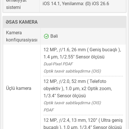
Əməliyyat
iOS 14.1, Yenilənmə: {0} iOS 26.6
sistemi
ƏSAS KAMERA
Kamera
Bəli
konfiqurasiyası
ƒ
12 MP
,
/1.6,
26 mm
( Geniş bucaqlı ),
1.4 μm
,
1/2.55"
Sensor ölçüsü
Dual-Pixel PDAF
Optik təsvir sabitləşdirmə (OIS)
ƒ
12 MP
,
/2.0,
52 mm
( Telefoto
Üçlü kamera
obyektiv ),
1.0 μm
, x2 Optik zoom,
1/3.4"
Sensor ölçüsü
Optik təsvir sabitləşdirmə (OIS)
PDAF
ƒ
12 MP
,
/2.4,
13 mm
, 120° ( Ultra geniş
bucaqlı ),
1.0 μm
,
1/3.4"
Sensor ölçüsü