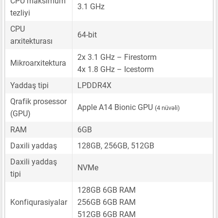
CPU maksimum
3.1 GHz
tezliyi
CPU
64-bit
arxitekturası
2x 3.1 GHz – Firestorm
Mikroarxitektura
4x 1.8 GHz – Icestorm
Yaddaş tipi
LPDDR4X
Qrafik prosessor
Apple A14 Bionic GPU
(4 nüvəli)
(GPU)
RAM
6GB
Daxili yaddaş
128GB, 256GB, 512GB
Daxili yaddaş
NVMe
tipi
128GB 6GB RAM
Konfiqurasiyalar
256GB 6GB RAM
512GB 6GB RAM