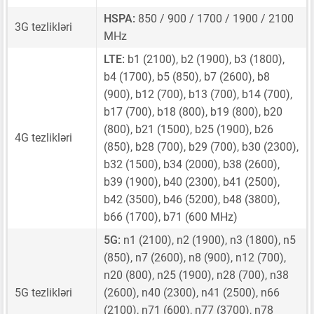
HSPA:
850 / 900 / 1700 / 1900 / 2100
3G tezlikləri
MHz
LTE:
b1 (2100), b2 (1900), b3 (1800),
b4 (1700), b5 (850), b7 (2600), b8
(900), b12 (700), b13 (700), b14 (700),
b17 (700), b18 (800), b19 (800), b20
(800), b21 (1500), b25 (1900), b26
4G tezlikləri
(850), b28 (700), b29 (700), b30 (2300),
b32 (1500), b34 (2000), b38 (2600),
b39 (1900), b40 (2300), b41 (2500),
b42 (3500), b46 (5200), b48 (3800),
b66 (1700), b71 (600 MHz)
5G:
n1 (2100), n2 (1900), n3 (1800), n5
(850), n7 (2600), n8 (900), n12 (700),
n20 (800), n25 (1900), n28 (700), n38
5G tezlikləri
(2600), n40 (2300), n41 (2500), n66
(2100), n71 (600), n77 (3700), n78