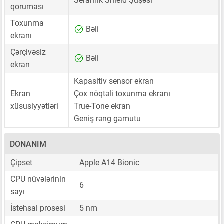
Seramik Shield Şüşəsi
qoruması
Toxunma
Bəli
ekranı
Çərçivəsiz
Bəli
ekran
Kapasitiv sensor ekran
Ekran
Çox nöqtəli toxunma ekranı
xüsusiyyətləri
True-Tone ekran
Geniş rəng gamutu
DONANIM
Çipset
Apple A14 Bionic
CPU nüvələrinin
6
sayı
İstehsal prosesi
5 nm