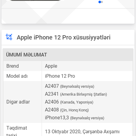
Apple iPhone 12 Pro xüsusiyyətləri
ÜMUMI MƏLUMAT
Brend
Apple
Model adı
iPhone 12 Pro
A2407
(Beynəlxalq versiya)
A2341
(Amerika Birləşmiş Ştatları)
Digər adlar
A2406
(Kanada, Yaponiya)
A2408
(Çin, Honq Konq)
iPhone13,3
(Beynəlxalq versiya)
Təqdimat
13 Oktyabr 2020, Çərşənbə Axşamı
tarixi