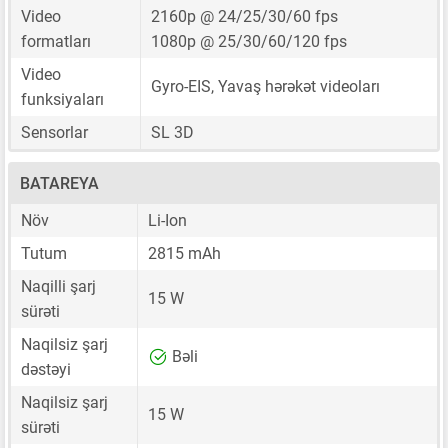
Video
2160p @ 24/25/30/60 fps
formatları
1080p @ 25/30/60/120 fps
Video
Gyro-EIS, Yavaş hərəkət videoları
funksiyaları
Sensorlar
SL 3D
BATAREYA
Növ
Li-Ion
Tutum
2815 mAh
Naqilli şarj
15 W
sürəti
Naqilsiz şarj
Bəli
dəstəyi
Naqilsiz şarj
15 W
sürəti