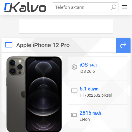
Telefon axtarın
Apple iPhone 12 Pro
iOS
Əməliyyat sistemi
14.1
iOS 26.6
6.1
Ekran
düym
1170x2532 piksel
2815
Batareya
mAh
Li-Ion