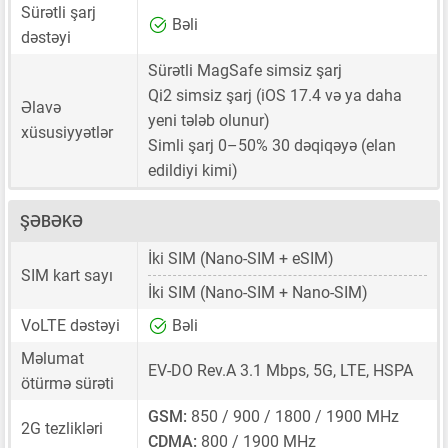
Sürətli şarj
Bəli
dəstəyi
Sürətli MagSafe simsiz şarj
Qi2 simsiz şarj (iOS 17.4 və ya daha
Əlavə
yeni tələb olunur)
xüsusiyyətlər
Simli şarj 0–50% 30 dəqiqəyə (elan
edildiyi kimi)
ŞƏBƏKƏ
İki SIM
(Nano-SIM + eSIM)
SIM kart sayı
İki SIM
(Nano-SIM + Nano-SIM)
VoLTE dəstəyi
Bəli
Məlumat
EV-DO Rev.A 3.1 Mbps, 5G, LTE, HSPA
ötürmə sürəti
GSM:
850 / 900 / 1800 / 1900 MHz
2G tezlikləri
CDMA:
800 / 1900 MHz